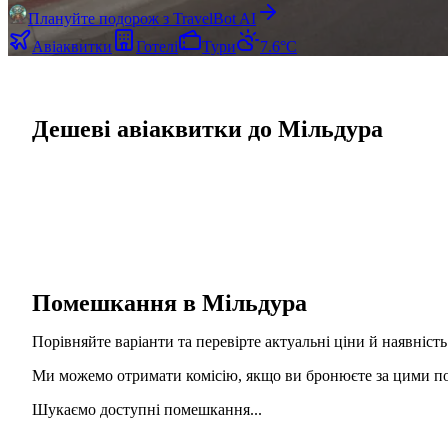
Плануйте подорож з TravelBot AI
Авіаквитки
Готелі
Тури
7.6°C
Дешеві авіаквитки до Мільдура
Помешкання в Мільдура
Порівняйте варіанти та перевірте актуальні ціни й наявність
Ми можемо отримати комісію, якщо ви бронюєте за цими пос
Шукаємо доступні помешкання...