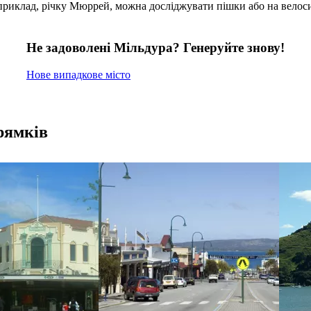
априклад, річку Мюррей, можна досліджувати пішки або на велоси
Не задоволені Мільдура? Генеруйте знову!
Нове випадкове місто
рямків