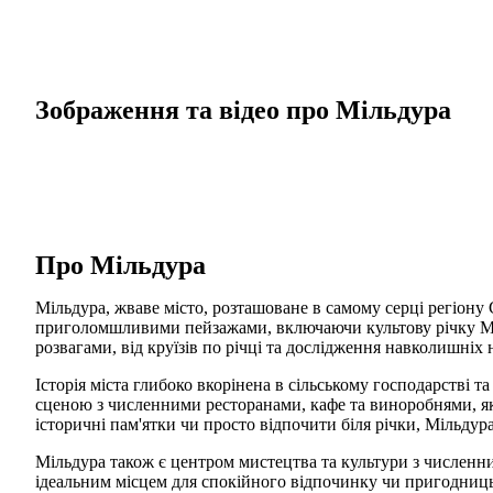
Зображення та відео про Мільдура
Про Мільдура
Мільдура, жваве місто, розташоване в самому серці регіону 
приголомшливими пейзажами, включаючи культову річку Мюр
розвагами, від круїзів по річці та дослідження навколишніх
Історія міста глибоко вкорінена в сільському господарстві 
сценою з численними ресторанами, кафе та виноробнями, які
історичні пам'ятки чи просто відпочити біля річки, Мільдур
Мільдура також є центром мистецтва та культури з численни
ідеальним місцем для спокійного відпочинку чи пригодниць