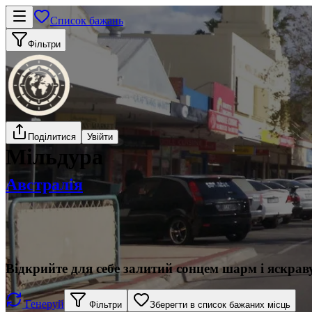
Список бажань
Фільтри
Поділитися
Увійти
Мільдура
Австралія
Відкрийте для себе залитий сонцем шарм і яскрав
Генеруй
Фільтри
Зберегти в список бажаних місць