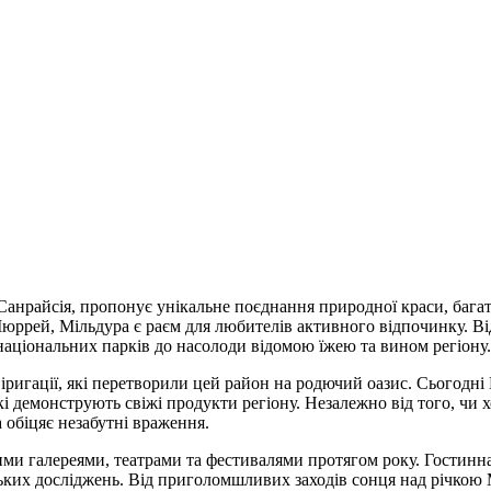
Санрайсія, пропонує унікальне поєднання природної краси, багато
рей, Мільдура є раєм для любителів активного відпочинку. Ві
 національних парків до насолоди відомою їжею та вином регіону.
та іригації, які перетворили цей район на родючий оазис. Сього
 демонструють свіжі продукти регіону. Незалежно від того, чи х
а обіцяє незабутні враження.
ми галереями, театрами та фестивалями протягом року. Гостинна 
ких досліджень. Від приголомшливих заходів сонця над річкою 