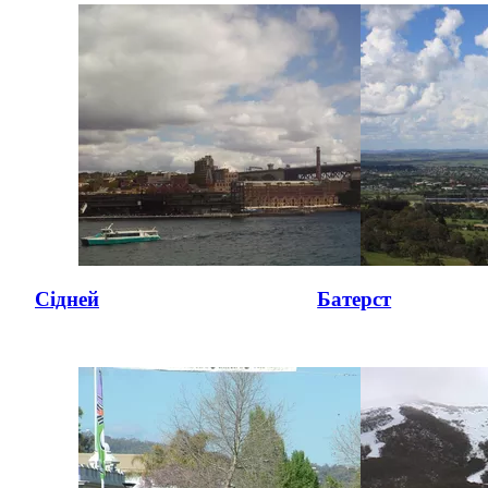
Сідней
Батерст