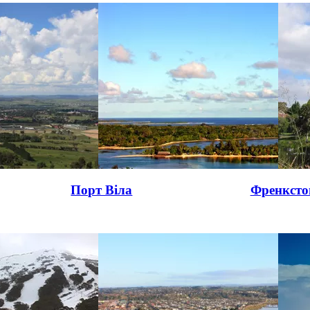
Порт Віла
Френксто