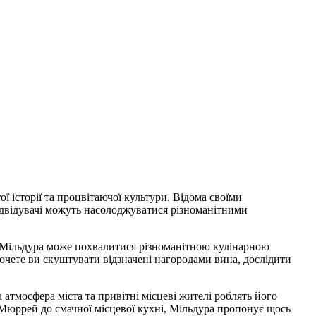
ї історії та процвітаючої культури. Відома своїми
двідувачі можуть насолоджуватися різноманітними
дні Мільдура може похвалитися різноманітною кулінарною
очете ви скуштувати відзначені нагородами вина, дослідити
атмосфера міста та привітні місцеві жителі роблять його
Мюррей до смачної місцевої кухні, Мільдура пропонує щось