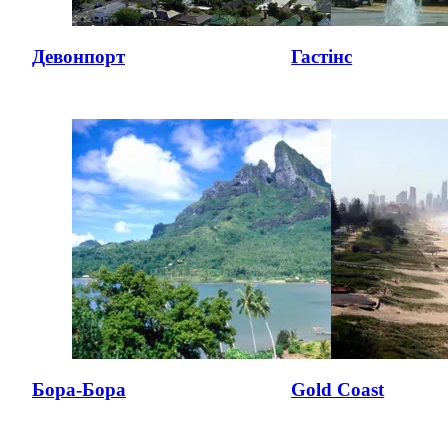
Девонпорт
Гастінс
Бора-Бора
Gold Coast