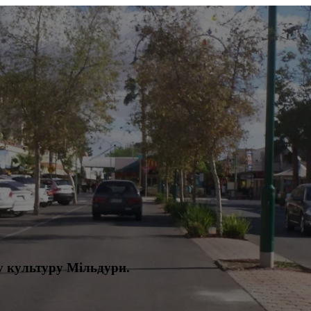
у культуру Мільдури.