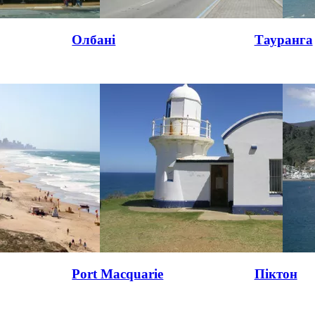
Олбані
Тауранга
Port Macquarie
Піктон