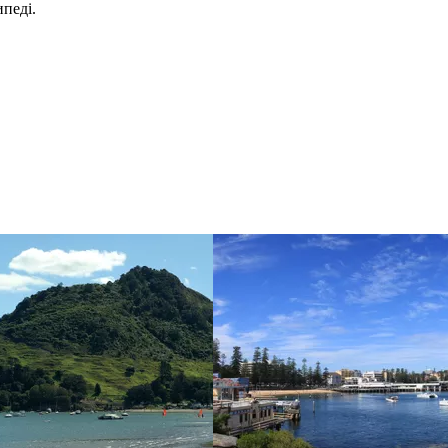
педі.