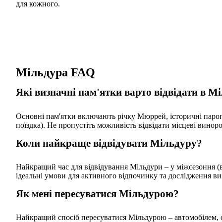
для кожного.
Мільдура FAQ
Які визначні пам'ятки варто відвідати в М
Основні пам'ятки включають річку Мюррей, історичні паро
поїздка). Не пропустіть можливість відвідати місцеві винор
Коли найкраще відвідувати Мільдуру?
Найкращий час для відвідування Мільдури – у міжсезоння (в
ідеальні умови для активного відпочинку та дослідження ви
Як мені пересуватися Мільдурою?
Найкращий спосіб пересуватися Мільдурою – автомобілем, ос