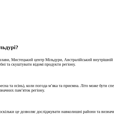
ільдурі?
плави, Мистецький центр Мільдури, Австралійський внутрішній
обні та скуштувати відомі продукти регіону.
есна та осінь), коли погода м’яка та приємна. Літо може бути с
значних пам’яток регіону.
кільки це дозволяє досліджувати навколишні райони та визначні 