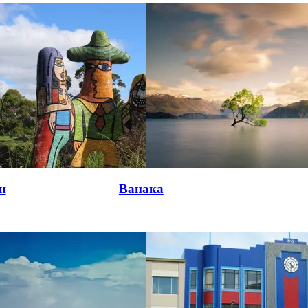
н
Ванака