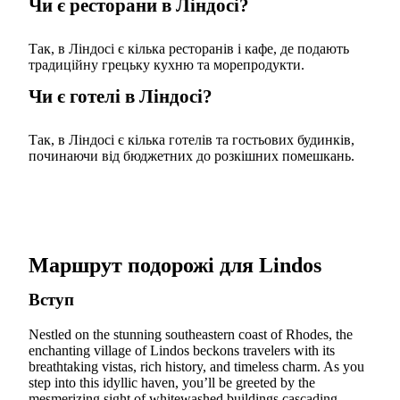
Чи є ресторани в Ліндосі?
Так, в Ліндосі є кілька ресторанів і кафе, де подають
традиційну грецьку кухню та морепродукти.
Чи є готелі в Ліндосі?
Так, в Ліндосі є кілька готелів та гостьових будинків,
починаючи від бюджетних до розкішних помешкань.
Маршрут подорожі для Lindos
Вступ
Nestled on the stunning southeastern coast of Rhodes, the
enchanting village of Lindos beckons travelers with its
breathtaking vistas, rich history, and timeless charm. As you
step into this idyllic haven, you’ll be greeted by the
mesmerizing sight of whitewashed buildings cascading