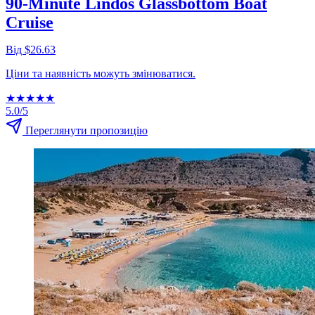
90-Minute Lindos Glassbottom Boat
Cruise
Від $26.63
Ціни та наявність можуть змінюватися.
★
★
★
★
★
5.0/5
Переглянути пропозицію