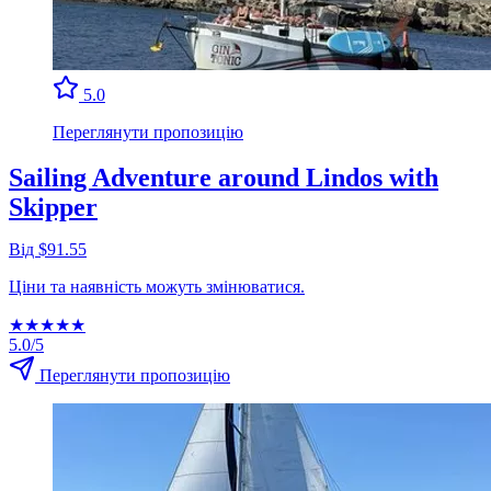
5.0
Переглянути пропозицію
Sailing Adventure around Lindos with
Skipper
Від $91.55
Ціни та наявність можуть змінюватися.
★
★
★
★
★
5.0/5
Переглянути пропозицію