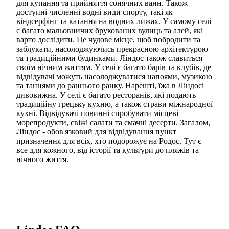
для купання та прийняття сонячних ванн. Також
доступні численні водні види спорту, такі як
віндсерфінг та катання на водних лижах. У самому селі
є багато мальовничих брукованих вулиць та алей, які
варто дослідити. Це чудове місце, щоб побродити та
заблукати, насолоджуючись прекрасною архітектурою
та традиційними будинками. Ліндос також славиться
своїм нічним життям. У селі є багато барів та клубів, де
відвідувачі можуть насолоджуватися напоями, музикою
та танцями до раннього ранку. Нарешті, їжа в Ліндосі
дивовижна. У селі є багато ресторанів, які подають
традиційну грецьку кухню, а також страви міжнародної
кухні. Відвідувачі повинні спробувати місцеві
морепродукти, свіжі салати та смачні десерти. Загалом,
Ліндос - обов'язковий для відвідування пункт
призначення для всіх, хто подорожує на Родос. Тут є
все для кожного, від історії та культури до пляжів та
нічного життя.