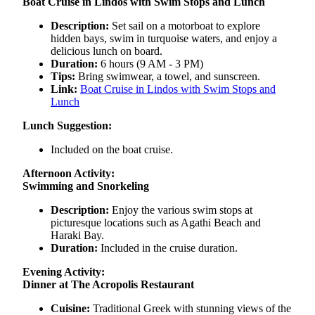
Boat Cruise in Lindos with Swim Stops and Lunch
Description:
Set sail on a motorboat to explore
hidden bays, swim in turquoise waters, and enjoy a
delicious lunch on board.
Duration:
6 hours (9 AM - 3 PM)
Tips:
Bring swimwear, a towel, and sunscreen.
Link:
Boat Cruise in Lindos with Swim Stops and
Lunch
Lunch Suggestion:
Included on the boat cruise.
Afternoon Activity:
Swimming and Snorkeling
Description:
Enjoy the various swim stops at
picturesque locations such as Agathi Beach and
Haraki Bay.
Duration:
Included in the cruise duration.
Evening Activity:
Dinner at The Acropolis Restaurant
Cuisine:
Traditional Greek with stunning views of the