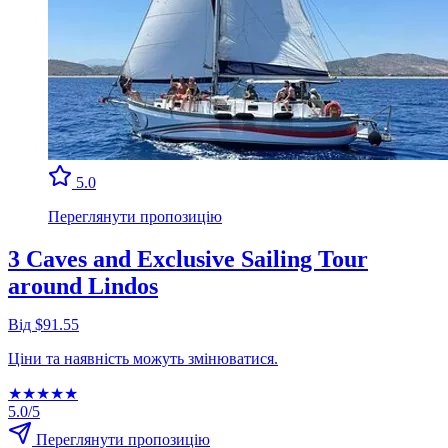
5.0
Переглянути пропозицію
3 Caves and Exclusive Sailing Tour
around Lindos
Від $91.55
Ціни та наявність можуть змінюватися.
★
★
★
★
★
5.0/5
Переглянути пропозицію