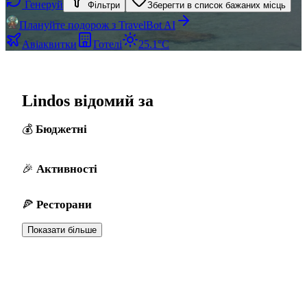
Генеруй
Фільтри
Зберегти в список бажаних місць
Плануйте подорож з TravelBot AI
Авіаквитки
Готелі
25.1°C
Lindos відомий за
Бюджетні
Активності
Ресторани
Показати більше