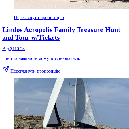
Переглянути пропозицію
Lindos Acropolis Family Treasure Hunt
and Tour w/Tickets
Від $110.58
Ціни та наявність можуть змінюватися.
Переглянути пропозицію