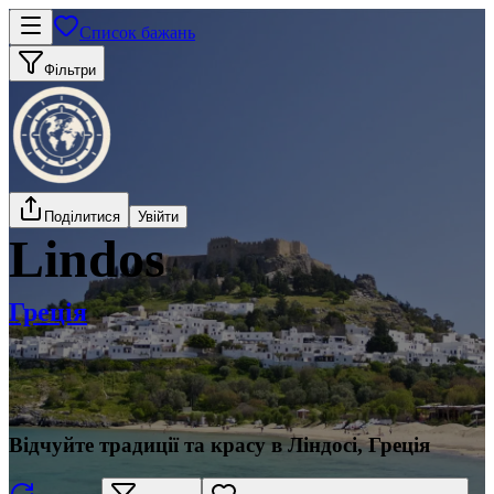
Список бажань
Фільтри
Поділитися
Увійти
Lindos
Греція
Відчуйте традиції та красу в Ліндосі, Греція