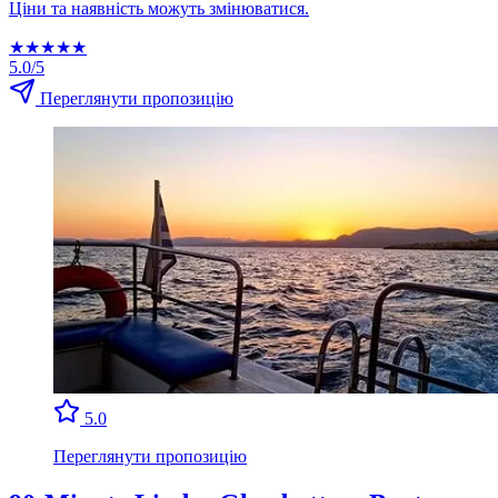
Ціни та наявність можуть змінюватися.
★
★
★
★
★
5.0/5
Переглянути пропозицію
5.0
Переглянути пропозицію