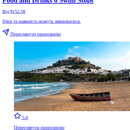
Food and Drinks 6 Swim Stops
Від $152.58
Ціни та наявність можуть змінюватися.
Переглянути пропозицію
5.0
Переглянути пропозицію