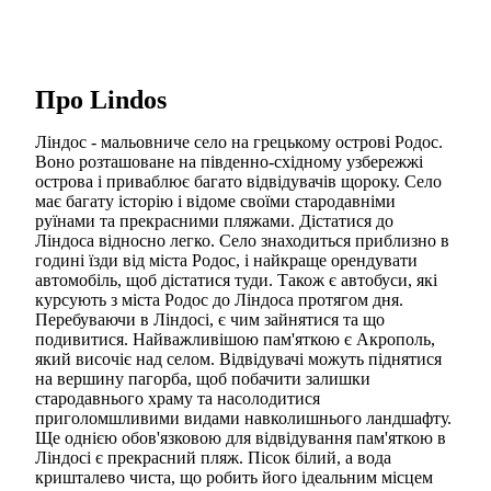
Про Lindos
Ліндос - мальовниче село на грецькому острові Родос.
Воно розташоване на південно-східному узбережжі
острова і приваблює багато відвідувачів щороку. Село
має багату історію і відоме своїми стародавніми
руїнами та прекрасними пляжами. Дістатися до
Ліндоса відносно легко. Село знаходиться приблизно в
годині їзди від міста Родос, і найкраще орендувати
автомобіль, щоб дістатися туди. Також є автобуси, які
курсують з міста Родос до Ліндоса протягом дня.
Перебуваючи в Ліндосі, є чим зайнятися та що
подивитися. Найважливішою пам'яткою є Акрополь,
який височіє над селом. Відвідувачі можуть піднятися
на вершину пагорба, щоб побачити залишки
стародавнього храму та насолодитися
приголомшливими видами навколишнього ландшафту.
Ще однією обов'язковою для відвідування пам'яткою в
Ліндосі є прекрасний пляж. Пісок білий, а вода
кришталево чиста, що робить його ідеальним місцем