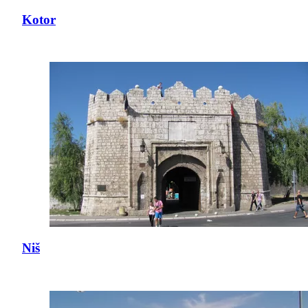
Kotor
Niš