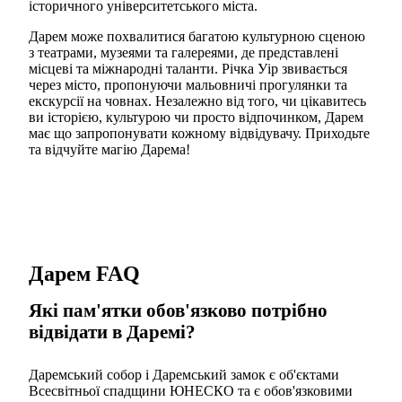
історичного університетського міста.
Дарем може похвалитися багатою культурною сценою
з театрами, музеями та галереями, де представлені
місцеві та міжнародні таланти. Річка Уір звивається
через місто, пропонуючи мальовничі прогулянки та
екскурсії на човнах. Незалежно від того, чи цікавитесь
ви історією, культурою чи просто відпочинком, Дарем
має що запропонувати кожному відвідувачу. Приходьте
та відчуйте магію Дарема!
Дарем FAQ
Які пам'ятки обов'язково потрібно
відвідати в Даремі?
Даремський собор і Даремський замок є об'єктами
Всесвітньої спадщини ЮНЕСКО та є обов'язковими