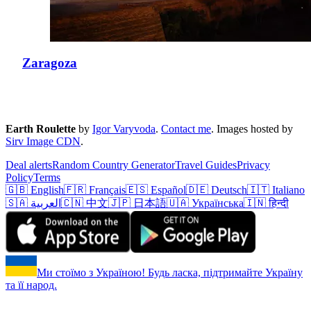
Zaragoza
Earth Roulette
by
Igor Varyvoda
.
Contact me
.
Images hosted by
Sirv Image CDN
.
Deal alerts
Random Country Generator
Travel Guides
Privacy
Policy
Terms
🇬🇧 English
🇫🇷 Français
🇪🇸 Español
🇩🇪 Deutsch
🇮🇹 Italiano
🇸🇦 العربية
🇨🇳 中文
🇯🇵 日本語
🇺🇦 Українська
🇮🇳 हिन्दी
Ми стоїмо з Україною! Будь ласка, підтримайте Україну
та її народ.