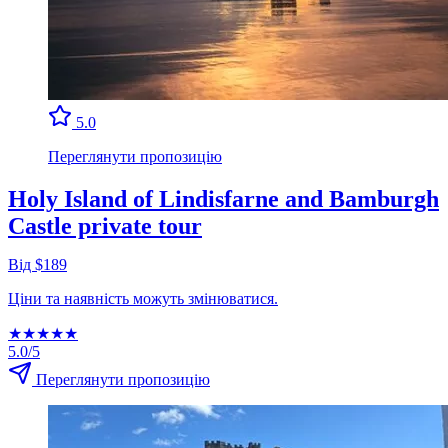
5.0
Переглянути пропозицію
Holy Island of Lindisfarne and Bamburgh
Castle private tour
Від $189
Ціни та наявність можуть змінюватися.
★
★
★
★
★
5.0/5
Переглянути пропозицію