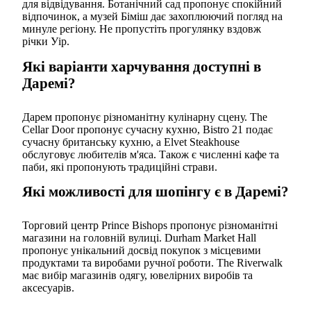
для відвідування. Ботанічний сад пропонує спокійний
відпочинок, а музей Біміш дає захоплюючий погляд на
минуле регіону. Не пропустіть прогулянку вздовж
річки Уір.
Які варіанти харчування доступні в
Даремі?
Дарем пропонує різноманітну кулінарну сцену. The
Cellar Door пропонує сучасну кухню, Bistro 21 подає
сучасну британську кухню, а Elvet Steakhouse
обслуговує любителів м'яса. Також є численні кафе та
паби, які пропонують традиційні страви.
Які можливості для шопінгу є в Даремі?
Торговий центр Prince Bishops пропонує різноманітні
магазини на головній вулиці. Durham Market Hall
пропонує унікальний досвід покупок з місцевими
продуктами та виробами ручної роботи. The Riverwalk
має вибір магазинів одягу, ювелірних виробів та
аксесуарів.