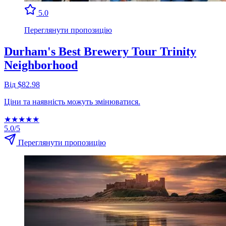
5.0
Переглянути пропозицію
Durham's Best Brewery Tour Trinity
Neighborhood
Від $82.98
Ціни та наявність можуть змінюватися.
★
★
★
★
★
5.0/5
Переглянути пропозицію