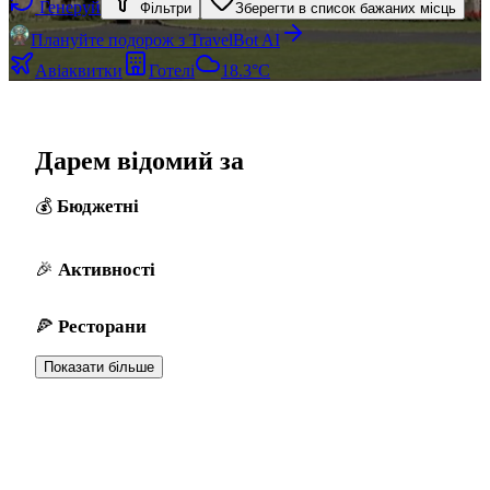
Генеруй
Фільтри
Зберегти в список бажаних місць
Плануйте подорож з TravelBot AI
Авіаквитки
Готелі
18.3°C
Дарем відомий за
Бюджетні
Активності
Ресторани
Показати більше