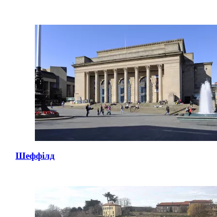
Шеффілд