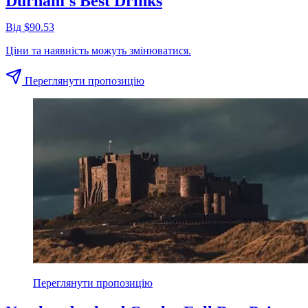
Durham's Best Drinks
Від $90.53
Ціни та наявність можуть змінюватися.
Переглянути пропозицію
Переглянути пропозицію