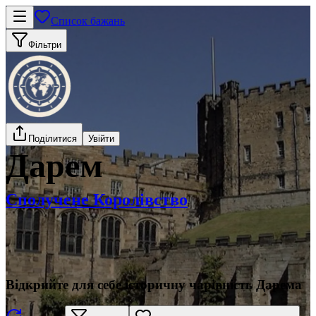
Список бажань
Фільтри
Поділитися
Увійти
Дарем
Сполучене Королівство
Відкрийте для себе історичну чарівність Дарема