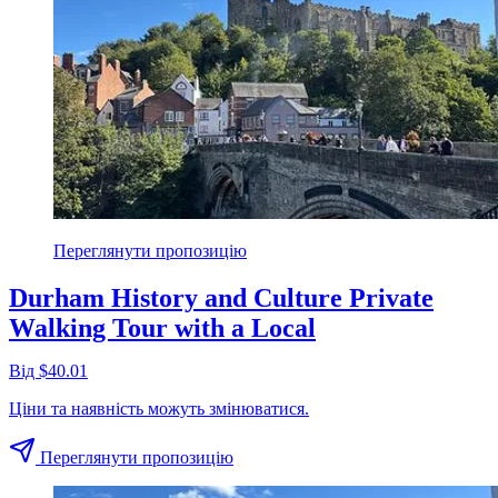
Переглянути пропозицію
Durham History and Culture Private
Walking Tour with a Local
Від $40.01
Ціни та наявність можуть змінюватися.
Переглянути пропозицію