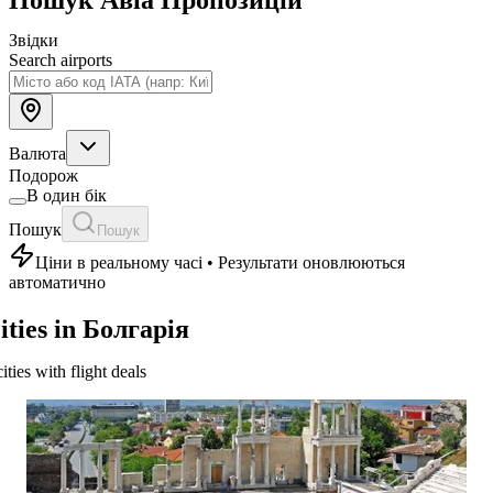
Звідки
Search airports
Валюта
Подорож
В один бік
Пошук
Пошук
Ціни в реальному часі • Результати оновлюються
автоматично
ities in Болгарія
cities with flight deals