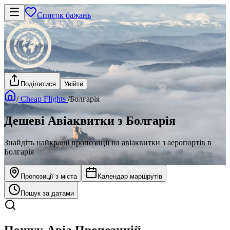
Список бажань
Поділитися
Увійти
/
Cheap Flights
/
Болгарія
Дешеві Авіаквитки з Болгарія
Знайдіть найкращі пропозиції на авіаквитки з аеропортів в
Болгарія
Пропозиції з міста
Календар маршрутів
Пошук за датами
Пошук Авіа Пропозицій