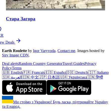
Стара Загора
ZR
ew Deals
Earth Roulette
by
Igor Varyvoda
.
Contact me
.
Images hosted by
Sirv Image CDN
.
Deal alerts
Random Country Generator
Travel Guides
Privacy
Policy
Terms
🇬🇧 English
🇫🇷 Français
🇪🇸 Español
🇩🇪 Deutsch
🇮🇹 Italiano
🇸🇦 العربية
🇨🇳 中文
🇯🇵 日本語
🇺🇦 Українська
🇮🇳 हिन्दी
Ми стоїмо з Україною! Будь ласка, підтримайте Україну
та її народ.