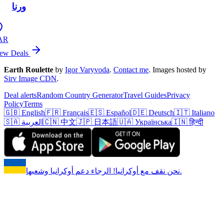
ورنا
AR
ew Deals
Earth Roulette
by
Igor Varyvoda
.
Contact me
.
Images hosted by
Sirv Image CDN
.
Deal alerts
Random Country Generator
Travel Guides
Privacy
Policy
Terms
🇬🇧 English
🇫🇷 Français
🇪🇸 Español
🇩🇪 Deutsch
🇮🇹 Italiano
🇮🇳 हिन्दी
🇺🇦 Українська
🇯🇵 日本語
🇨🇳 中文
🇸🇦 العربية
نحن نقف مع أوكرانيا! الرجاء دعم أوكرانيا وشعبها.