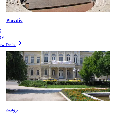
Plovdiv
DV
ew Deals
روسه