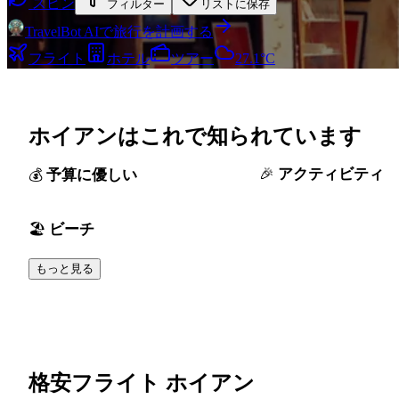
スピン
フィルター
リストに保存
TravelBot AIで旅行を計画する
フライト
ホテル
ツアー
27.1°C
ホイアンはこれで知られています
アクティビティ
予算に優しい
ビーチ
もっと見る
格安フライト ホイアン