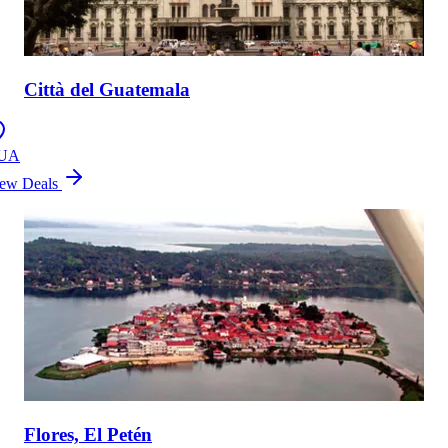
Città del Guatemala
UA
ew Deals
Flores, El Petén