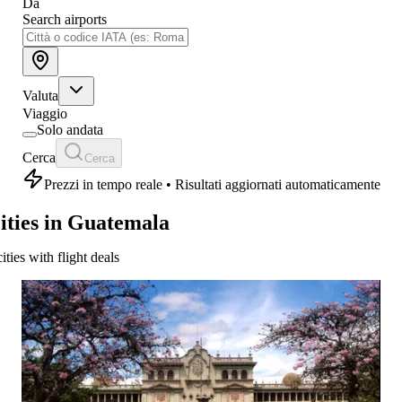
Da
Search airports
Valuta
Viaggio
Solo andata
Cerca
Cerca
Prezzi in tempo reale • Risultati aggiornati automaticamente
ities in Guatemala
cities with flight deals