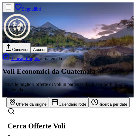
Segnalibri
Condividi
Accedi
/
Cheap Flights
/
Guatemala
Voli Economici da Guatemala
Trova le migliori offerte di voli in partenza dagli aeroporti in
Guatemala
Offerte da origine
Calendario rotte
Ricerca per date
Cerca Offerte Voli