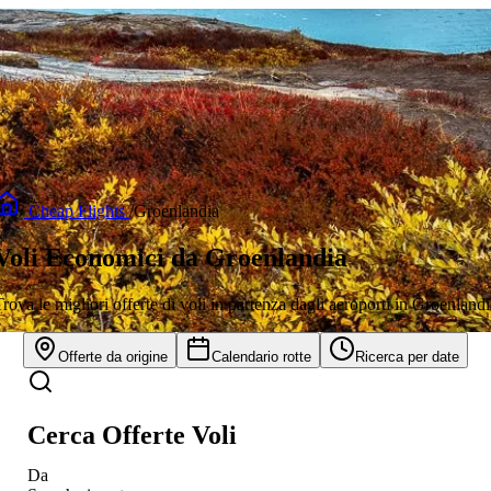
/
Cheap Flights
/
Groenlandia
Voli Economici da Groenlandia
Trova le migliori offerte di voli in partenza dagli aeroporti in Groenlandi
Offerte da origine
Calendario rotte
Ricerca per date
Cerca Offerte Voli
Da