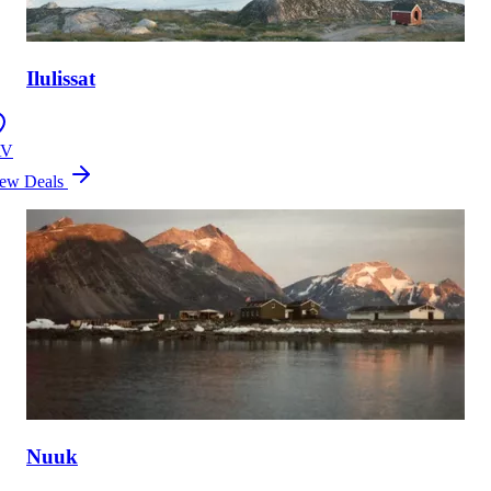
Ilulissat
AV
ew Deals
Nuuk