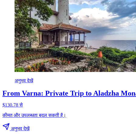
अनुभव देखें
From Varna: Private Trip to Aladzha Mona
$130.78 से
कीमत और उपलब्धता बदल सकती है।
अनुभव देखें