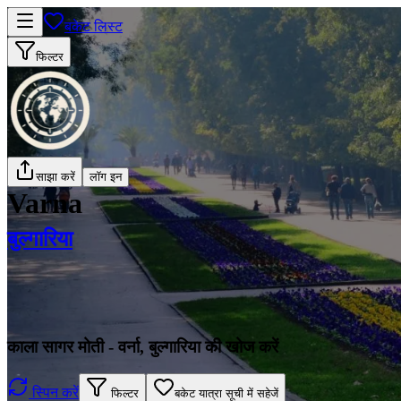
बकेट लिस्ट
फिल्टर
साझा करें
लॉग इन
Varna
बुल्गारिया
काला सागर मोती - वर्ना, बुल्गारिया की खोज करें
स्पिन करें
फिल्टर
बकेट यात्रा सूची में सहेजें