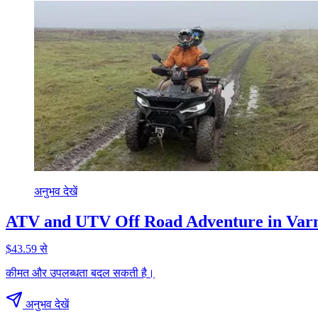
अनुभव देखें
ATV and UTV Off Road Adventure in Var
$43.59 से
कीमत और उपलब्धता बदल सकती है।
अनुभव देखें