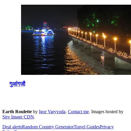
गुआंगज़ौ
Earth Roulette
by
Igor Varyvoda
.
Contact me
.
Images hosted by
Sirv Image CDN
.
Deal alerts
Random Country Generator
Travel Guides
Privacy