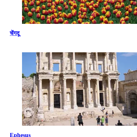
चेंगदू
Ephesus