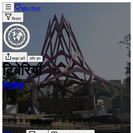
बकेट लिस्ट
फिल्टर
साझा करें
लॉग इन
टिबेरिया
इज़राइल
टिबेरिया के कालातीत आकर्षण का अनुभव करें।