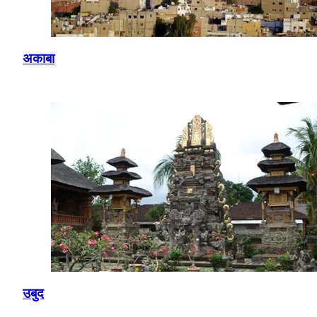
अकाबा
उबुद