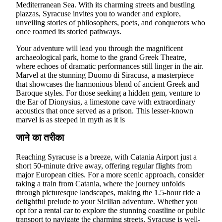
Mediterranean Sea. With its charming streets and bustling
piazzas, Syracuse invites you to wander and explore,
unveiling stories of philosophers, poets, and conquerors who
once roamed its storied pathways.
Your adventure will lead you through the magnificent
archaeological park, home to the grand Greek Theatre,
where echoes of dramatic performances still linger in the air.
Marvel at the stunning Duomo di Siracusa, a masterpiece
that showcases the harmonious blend of ancient Greek and
Baroque styles. For those seeking a hidden gem, venture to
the Ear of Dionysius, a limestone cave with extraordinary
acoustics that once served as a prison. This lesser-known
marvel is as steeped in myth as it is
जाने का तरीका
Reaching Syracuse is a breeze, with Catania Airport just a
short 50-minute drive away, offering regular flights from
major European cities. For a more scenic approach, consider
taking a train from Catania, where the journey unfolds
through picturesque landscapes, making the 1.5-hour ride a
delightful prelude to your Sicilian adventure. Whether you
opt for a rental car to explore the stunning coastline or public
transport to navigate the charming streets, Syracuse is well-