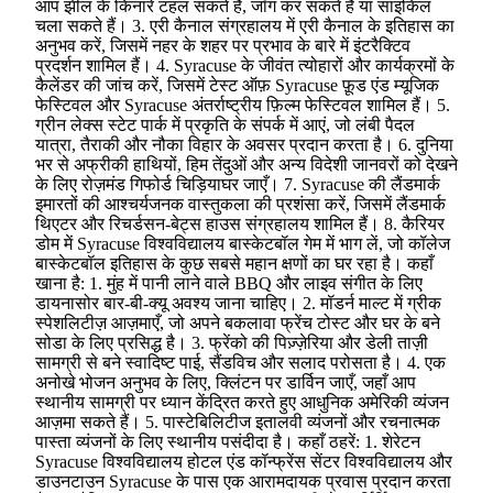
आप झील के किनारे टहल सकते हैं, जॉग कर सकते हैं या साइकिल
चला सकते हैं। 3. एरी कैनाल संग्रहालय में एरी कैनाल के इतिहास का
अनुभव करें, जिसमें नहर के शहर पर प्रभाव के बारे में इंटरैक्टिव
प्रदर्शन शामिल हैं। 4. Syracuse के जीवंत त्योहारों और कार्यक्रमों के
कैलेंडर की जांच करें, जिसमें टेस्ट ऑफ़ Syracuse फ़ूड एंड म्यूजिक
फेस्टिवल और Syracuse अंतर्राष्ट्रीय फ़िल्म फेस्टिवल शामिल हैं। 5.
ग्रीन लेक्स स्टेट पार्क में प्रकृति के संपर्क में आएं, जो लंबी पैदल
यात्रा, तैराकी और नौका विहार के अवसर प्रदान करता है। 6. दुनिया
भर से अफ्रीकी हाथियों, हिम तेंदुओं और अन्य विदेशी जानवरों को देखने
के लिए रोज़मंड गिफोर्ड चिड़ियाघर जाएँ। 7. Syracuse की लैंडमार्क
इमारतों की आश्चर्यजनक वास्तुकला की प्रशंसा करें, जिसमें लैंडमार्क
थिएटर और रिचर्डसन-बेट्स हाउस संग्रहालय शामिल हैं। 8. कैरियर
डोम में Syracuse विश्वविद्यालय बास्केटबॉल गेम में भाग लें, जो कॉलेज
बास्केटबॉल इतिहास के कुछ सबसे महान क्षणों का घर रहा है। कहाँ
खाना है: 1. मुंह में पानी लाने वाले BBQ और लाइव संगीत के लिए
डायनासोर बार-बी-क्यू अवश्य जाना चाहिए। 2. मॉडर्न माल्ट में ग्रीक
स्पेशलिटीज़ आज़माएँ, जो अपने बकलावा फ्रेंच टोस्ट और घर के बने
सोडा के लिए प्रसिद्ध है। 3. फ्रेंको की पिज़्ज़ेरिया और डेली ताज़ी
सामग्री से बने स्वादिष्ट पाई, सैंडविच और सलाद परोसता है। 4. एक
अनोखे भोजन अनुभव के लिए, क्लिंटन पर डार्विन जाएँ, जहाँ आप
स्थानीय सामग्री पर ध्यान केंद्रित करते हुए आधुनिक अमेरिकी व्यंजन
आज़मा सकते हैं। 5. पास्टेबिलिटीज इतालवी व्यंजनों और रचनात्मक
पास्ता व्यंजनों के लिए स्थानीय पसंदीदा है। कहाँ ठहरें: 1. शेरेटन
Syracuse विश्वविद्यालय होटल एंड कॉन्फ्रेंस सेंटर विश्वविद्यालय और
डाउनटाउन Syracuse के पास एक आरामदायक प्रवास प्रदान करता