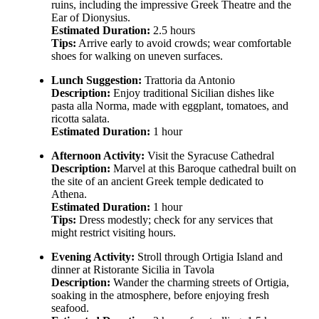
ruins, including the impressive Greek Theatre and the
Ear of Dionysius.
Estimated Duration:
2.5 hours
Tips:
Arrive early to avoid crowds; wear comfortable
shoes for walking on uneven surfaces.
Lunch Suggestion:
Trattoria da Antonio
Description:
Enjoy traditional Sicilian dishes like
pasta alla Norma, made with eggplant, tomatoes, and
ricotta salata.
Estimated Duration:
1 hour
Afternoon Activity:
Visit the Syracuse Cathedral
Description:
Marvel at this Baroque cathedral built on
the site of an ancient Greek temple dedicated to
Athena.
Estimated Duration:
1 hour
Tips:
Dress modestly; check for any services that
might restrict visiting hours.
Evening Activity:
Stroll through Ortigia Island and
dinner at Ristorante Sicilia in Tavola
Description:
Wander the charming streets of Ortigia,
soaking in the atmosphere, before enjoying fresh
seafood.