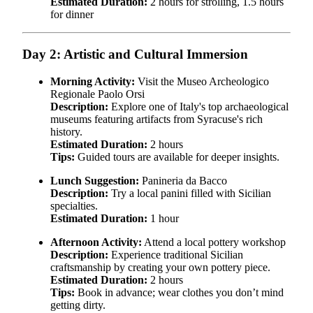
Estimated Duration:
2 hours for strolling, 1.5 hours
for dinner
Day 2: Artistic and Cultural Immersion
Morning Activity:
Visit the Museo Archeologico
Regionale Paolo Orsi
Description:
Explore one of Italy's top archaeological
museums featuring artifacts from Syracuse's rich
history.
Estimated Duration:
2 hours
Tips:
Guided tours are available for deeper insights.
Lunch Suggestion:
Panineria da Bacco
Description:
Try a local panini filled with Sicilian
specialties.
Estimated Duration:
1 hour
Afternoon Activity:
Attend a local pottery workshop
Description:
Experience traditional Sicilian
craftsmanship by creating your own pottery piece.
Estimated Duration:
2 hours
Tips:
Book in advance; wear clothes you don’t mind
getting dirty.