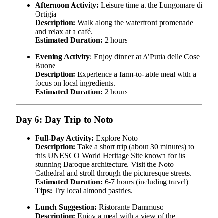
Afternoon Activity:
Leisure time at the Lungomare di
Ortigia
Description:
Walk along the waterfront promenade
and relax at a café.
Estimated Duration:
2 hours
Evening Activity:
Enjoy dinner at A’Putia delle Cose
Buone
Description:
Experience a farm-to-table meal with a
focus on local ingredients.
Estimated Duration:
2 hours
Day 6: Day Trip to Noto
Full-Day Activity:
Explore Noto
Description:
Take a short trip (about 30 minutes) to
this UNESCO World Heritage Site known for its
stunning Baroque architecture. Visit the Noto
Cathedral and stroll through the picturesque streets.
Estimated Duration:
6-7 hours (including travel)
Tips:
Try local almond pastries.
Lunch Suggestion:
Ristorante Dammuso
Description:
Enjoy a meal with a view of the