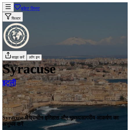
बकेट लिस्ट
फिल्टर
साझा करें
लॉग इन
Syracuse
इटली
Syracuse में प्राचीन इतिहास और भूमध्यसागरीय आकर्षण का
अनुभव करें