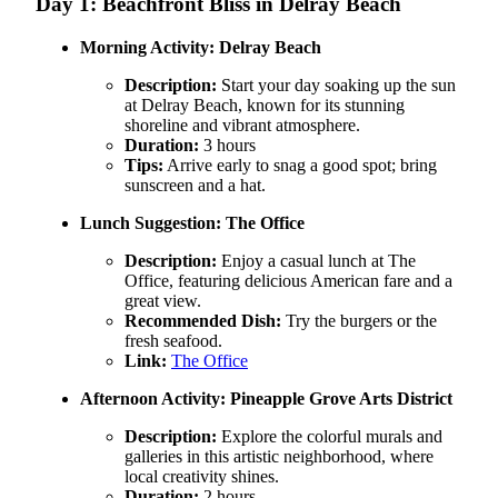
Day 1: Beachfront Bliss in Delray Beach
Morning Activity:
Delray Beach
Description:
Start your day soaking up the sun
at Delray Beach, known for its stunning
shoreline and vibrant atmosphere.
Duration:
3 hours
Tips:
Arrive early to snag a good spot; bring
sunscreen and a hat.
Lunch Suggestion:
The Office
Description:
Enjoy a casual lunch at The
Office, featuring delicious American fare and a
great view.
Recommended Dish:
Try the burgers or the
fresh seafood.
Link:
The Office
Afternoon Activity:
Pineapple Grove Arts District
Description:
Explore the colorful murals and
galleries in this artistic neighborhood, where
local creativity shines.
Duration:
2 hours