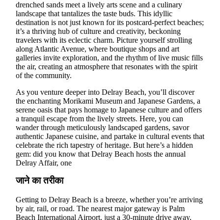
drenched sands meet a lively arts scene and a culinary
landscape that tantalizes the taste buds. This idyllic
destination is not just known for its postcard-perfect beaches;
it’s a thriving hub of culture and creativity, beckoning
travelers with its eclectic charm. Picture yourself strolling
along Atlantic Avenue, where boutique shops and art
galleries invite exploration, and the rhythm of live music fills
the air, creating an atmosphere that resonates with the spirit
of the community.
As you venture deeper into Delray Beach, you’ll discover
the enchanting Morikami Museum and Japanese Gardens, a
serene oasis that pays homage to Japanese culture and offers
a tranquil escape from the lively streets. Here, you can
wander through meticulously landscaped gardens, savor
authentic Japanese cuisine, and partake in cultural events that
celebrate the rich tapestry of heritage. But here’s a hidden
gem: did you know that Delray Beach hosts the annual
Delray Affair, one
जाने का तरीका
Getting to Delray Beach is a breeze, whether you’re arriving
by air, rail, or road. The nearest major gateway is Palm
Beach International Airport, just a 30-minute drive away,