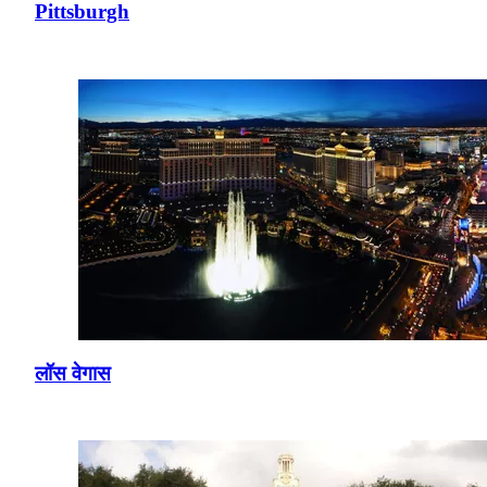
Pittsburgh
लॉस वेगास