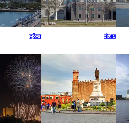
ट्रेंटन
मोआब