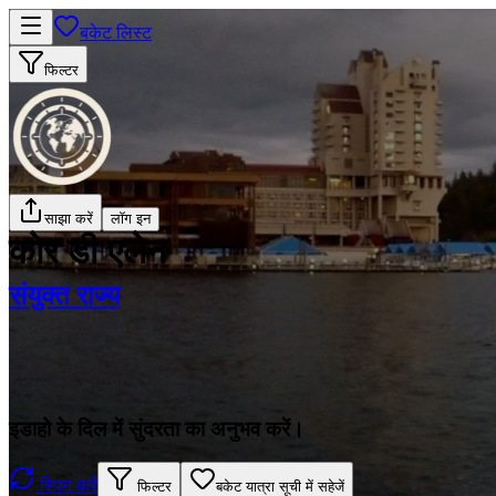
बकेट लिस्ट
फिल्टर
साझा करें
लॉग इन
कोर डी'एलेन
संयुक्त राज्य
इडाहो के दिल में सुंदरता का अनुभव करें।
स्पिन करें
फिल्टर
बकेट यात्रा सूची में सहेजें