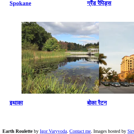
Spokane
ग्रैंड रैपिड्स
इथाका
बोका रैटन
Earth Roulette
by
Igor Varyvoda
.
Contact me
.
Images hosted by
Si