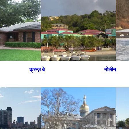
क्रुज़ बे
मोलीन