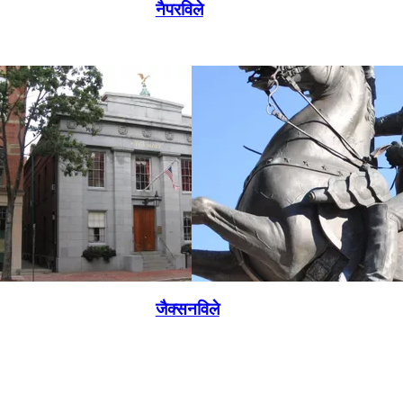
नैपरविले
जैक्सनविले