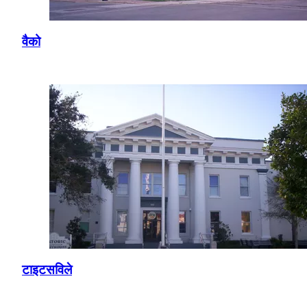
वैको
टाइटसविले