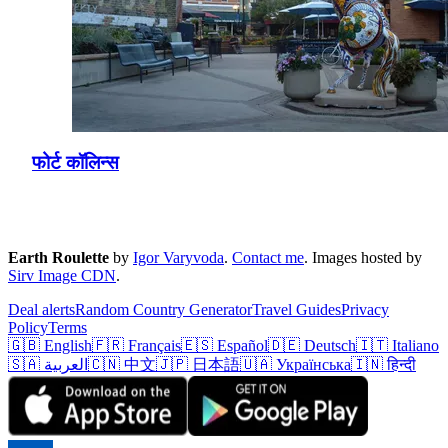
फोर्ट कॉलिन्स
Earth Roulette
by
Igor Varyvoda
.
Contact me
.
Images hosted by
Sirv Image CDN
.
Deal alerts
Random Country Generator
Travel Guides
Privacy
Policy
Terms
🇬🇧 English
🇫🇷 Français
🇪🇸 Español
🇩🇪 Deutsch
🇮🇹 Italiano
🇸🇦 العربية
🇨🇳 中文
🇯🇵 日本語
🇺🇦 Українська
🇮🇳 हिन्दी