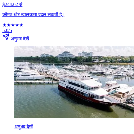
$244.62 से
कीमत और उपलब्धता बदल सकती है।
★
★
★
★
★
5.0/5
अनुभव देखें
अनुभव देखें