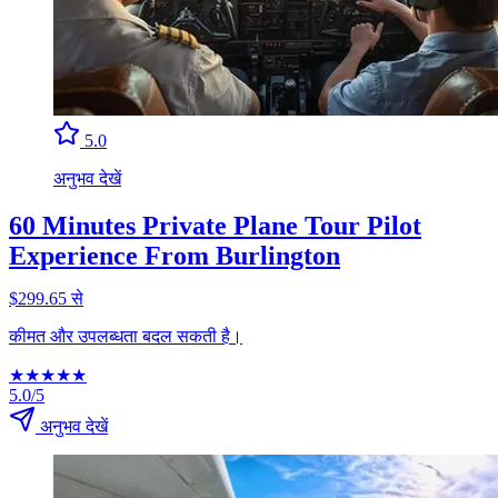
5.0
अनुभव देखें
60 Minutes Private Plane Tour Pilot
Experience From Burlington
$299.65 से
कीमत और उपलब्धता बदल सकती है।
★
★
★
★
★
5.0/5
अनुभव देखें