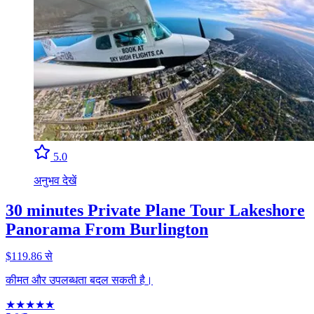
5.0
अनुभव देखें
30 minutes Private Plane Tour Lakeshore
Panorama From Burlington
$119.86 से
कीमत और उपलब्धता बदल सकती है।
★
★
★
★
★