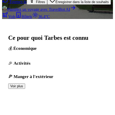
Tournez-le
Filtres
Enregistrer dans la liste de souhaits
Planifiez un voyage avec TravelBot AI
Vols
Hôtels
36.4°C
Ce pour quoi Tarbes est connu
Économique
Activités
Manger à l'extérieur
Voir plus