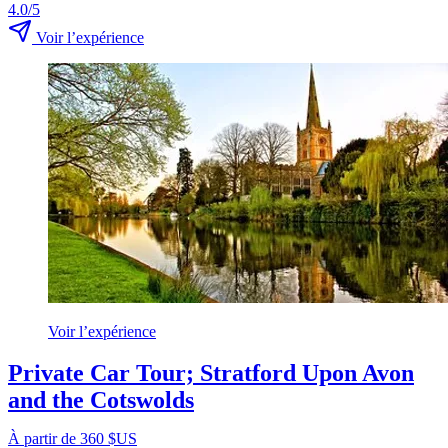
4.0/5
Voir l’expérience
Voir l’expérience
Private Car Tour; Stratford Upon Avon
and the Cotswolds
À partir de 360 $US