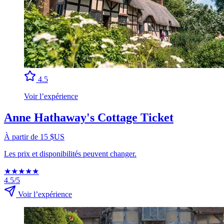
4.5
Voir l’expérience
Anne Hathaway's Cottage Ticket
À partir de 15 $US
Les prix et disponibilités peuvent changer.
★
★
★
★
★
4.5/5
Voir l’expérience