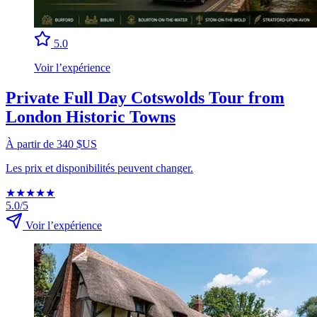
5.0
Voir l’expérience
Private Full Day Cotswolds Tour from
London Historic Towns
À partir de 340 $US
Les prix et disponibilités peuvent changer.
★
★
★
★
★
5.0/5
Voir l’expérience