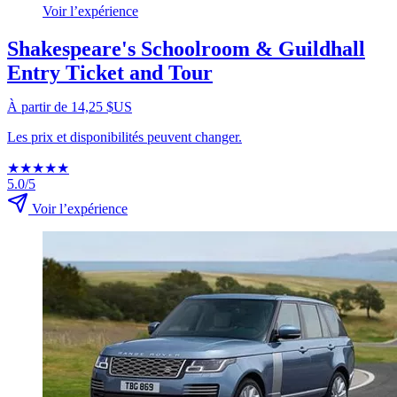
Voir l’expérience
Shakespeare's Schoolroom & Guildhall
Entry Ticket and Tour
À partir de 14,25 $US
Les prix et disponibilités peuvent changer.
★
★
★
★
★
5.0/5
Voir l’expérience