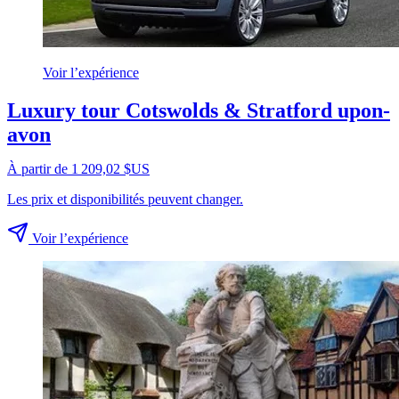
Voir l’expérience
Luxury tour Cotswolds & Stratford upon-
avon
À partir de 1 209,02 $US
Les prix et disponibilités peuvent changer.
Voir l’expérience