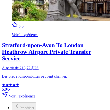
5.0
Voir l’expérience
Stratford-upon-Avon To London
Heathrow Airport Private Transfer
Service
À partir de 213,72 $US
Les prix et disponibilités peuvent changer.
★
★
★
★
★
5.0/5
Voir l’expérience
Précédent