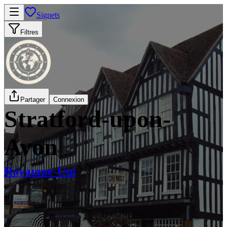
Signets
Filtres
Partager
Connexion
Stratford-upon-
Avon
Royaume-Uni