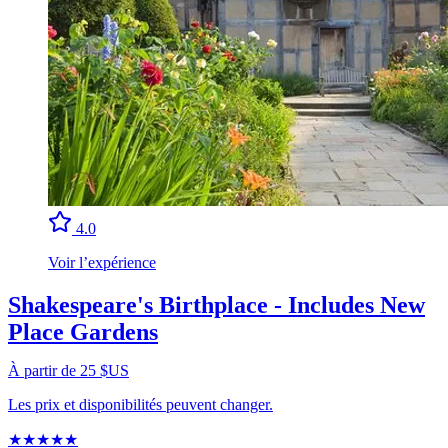
4.0
Voir l’expérience
Shakespeare's Birthplace - Includes New
Place Gardens
À partir de 25 $US
Les prix et disponibilités peuvent changer.
★
★
★
★
★