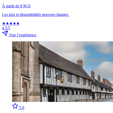
À partir de 8 $US
Les prix et disponibilités peuvent changer.
★
★
★
★
★
4.5/5
Voir l’expérience
5.0