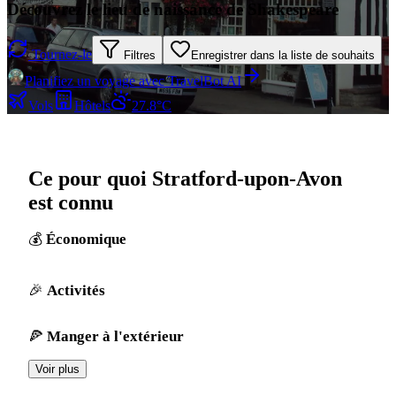
Découvrez le lieu de naissance de Shakespeare
Tournez-le
Filtres
Enregistrer dans la liste de souhaits
Planifiez un voyage avec TravelBot AI
Vols
Hôtels
27.8°C
Ce pour quoi Stratford-upon-Avon
est connu
Économique
Activités
Manger à l'extérieur
Voir plus