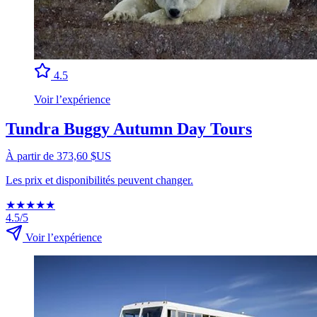
4.5
Voir l’expérience
Tundra Buggy Autumn Day Tours
À partir de 373,60 $US
Les prix et disponibilités peuvent changer.
★
★
★
★
★
4.5/5
Voir l’expérience