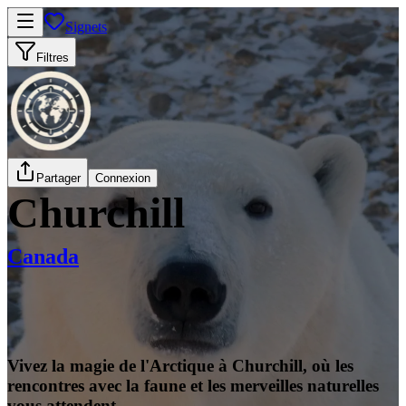
Signets
Filtres
Partager
Connexion
Churchill
Canada
Vivez la magie de l'Arctique à Churchill, où les
rencontres avec la faune et les merveilles naturelles
vous attendent.