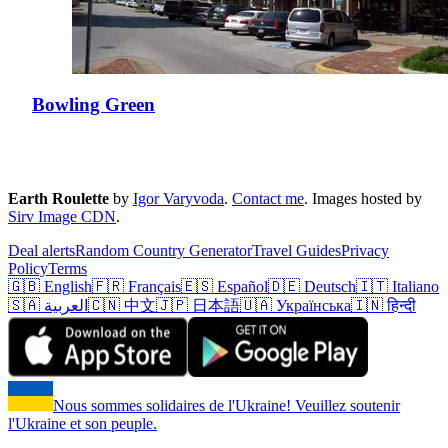
Bowling Green
Earth Roulette
by
Igor Varyvoda
.
Contact me
.
Images hosted by
Sirv Image CDN
.
Deal alerts
Random Country Generator
Travel Guides
Privacy
Policy
Terms
🇬🇧 English
🇫🇷 Français
🇪🇸 Español
🇩🇪 Deutsch
🇮🇹 Italiano
🇸🇦 العربية
🇨🇳 中文
🇯🇵 日本語
🇺🇦 Українська
🇮🇳 हिन्दी
Nous sommes solidaires de l'Ukraine! Veuillez soutenir
l'Ukraine et son peuple.