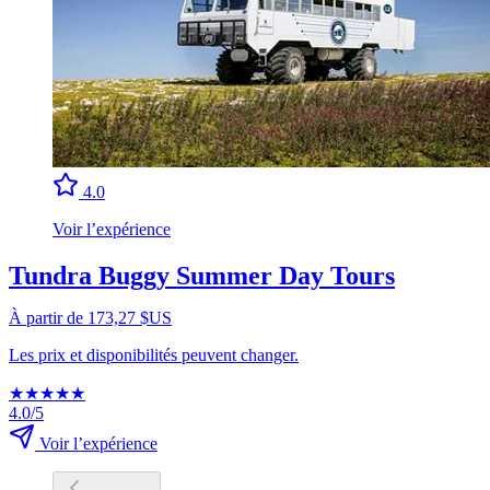
4.0
Voir l’expérience
Tundra Buggy Summer Day Tours
À partir de 173,27 $US
Les prix et disponibilités peuvent changer.
★
★
★
★
★
4.0/5
Voir l’expérience