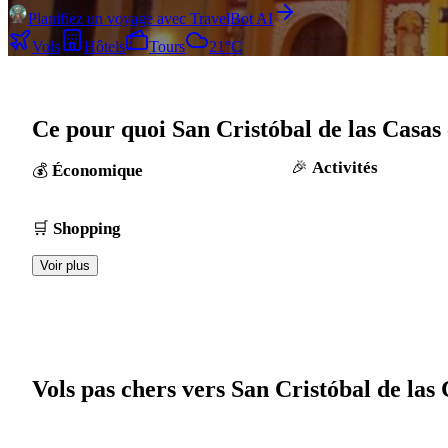
Planifiez un voyage avec TravelBot AI
Vols
Hôtels
Tours
21°C
Ce pour quoi San Cristóbal de las Casas
Activités
Économique
Shopping
Voir plus
Vols pas chers vers San Cristóbal de las