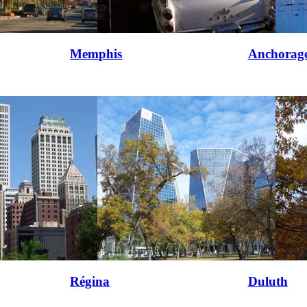
Memphis
Anchorag
Régina
Duluth