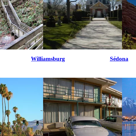
Williamsburg
Sédona