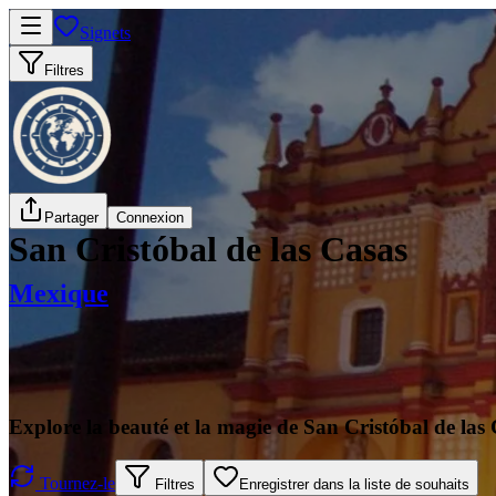
Signets
Filtres
Partager
Connexion
San Cristóbal de las Casas
Mexique
Explore la beauté et la magie de San Cristóbal de las
Tournez-le
Filtres
Enregistrer dans la liste de souhaits