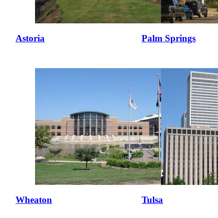
Astoria
Palm Springs
Wheaton
Tulsa