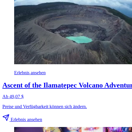
Erlebnis ansehen
Ascent of the Ilamatepec Volcano Adventur
Ab 49,07 $
Preise und Verfügbarkeit können sich ändern.
Erlebnis ansehen