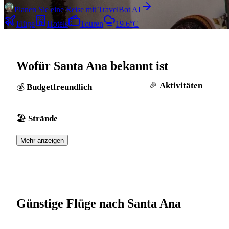
Planen Sie eine Reise mit TravelBot AI
Flüge
Hotels
Touren
19.6°C
Wofür Santa Ana bekannt ist
Aktivitäten
Budgetfreundlich
Strände
Mehr anzeigen
Günstige Flüge nach Santa Ana