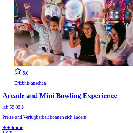
5.0
Erlebnis ansehen
Arcade and Mini Bowling Experience
Ab 58,88 $
Preise und Verfügbarkeit können sich ändern.
★
★
★
★
★
5.0/5