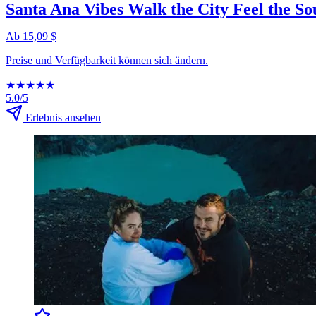
Santa Ana Vibes Walk the City Feel the So
Ab 15,09 $
Preise und Verfügbarkeit können sich ändern.
★
★
★
★
★
5.0/5
Erlebnis ansehen