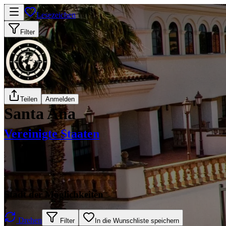
Lesezeichen
Filter
Teilen
Anmelden
Santa Ana
Vereinigte Staaten
Stadt der Möglichkeiten
Drehen
Filter
In die Wunschliste speichern