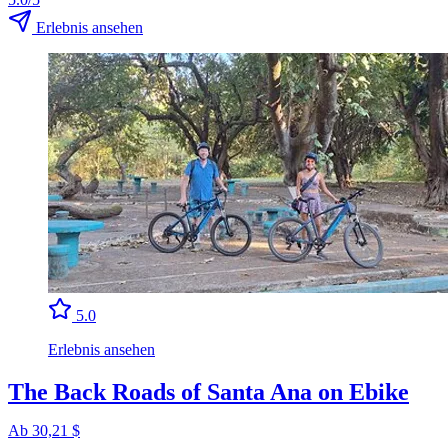
Erlebnis ansehen
5.0
Erlebnis ansehen
The Back Roads of Santa Ana on Ebike
Ab 30,21 $