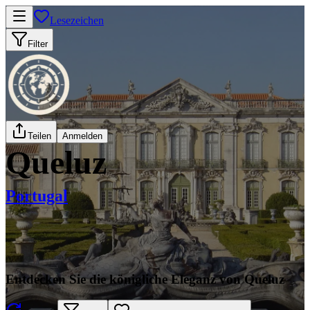
Lesezeichen
Filter
Teilen
Anmelden
Queluz
Portugal
Entdecken Sie die königliche Eleganz von Queluz