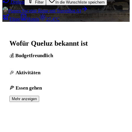
Drehen
Filter
In die Wunschliste speichern
Planen Sie eine Reise mit TravelBot AI
Flüge
Hotels
27.4°C
Wofür Queluz bekannt ist
Budgetfreundlich
Aktivitäten
Essen gehen
Mehr anzeigen