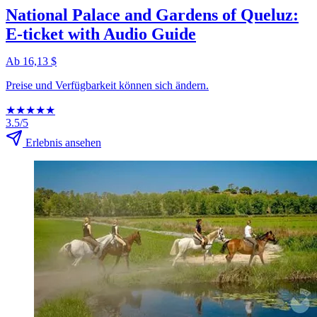
National Palace and Gardens of Queluz:
E-ticket with Audio Guide
Ab 16,13 $
Preise und Verfügbarkeit können sich ändern.
★
★
★
★
★
3.5/5
Erlebnis ansehen