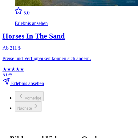
5.0
Erlebnis ansehen
Horses In The Sand
Ab 211 $
Preise und Verfügbarkeit können sich ändern.
★
★
★
★
★
5.0/5
Erlebnis ansehen
Vorherige
Nächste