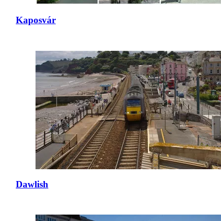
Kaposvár
Dawlish