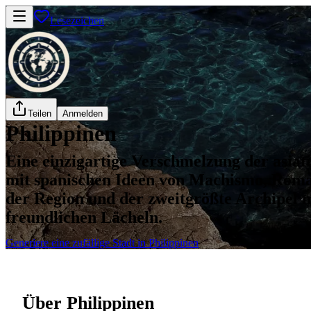
Lesezeichen
Teilen
Anmelden
Philippinen
Eine einzigartige Verschmelzung der asiat
mit spanischen Ideen von Machismo, Roman
der Region und der zweitgrößte Archipel 
freundlichen Lächeln.
Generiere eine zufällige Stadt in Philippinen
Über Philippinen