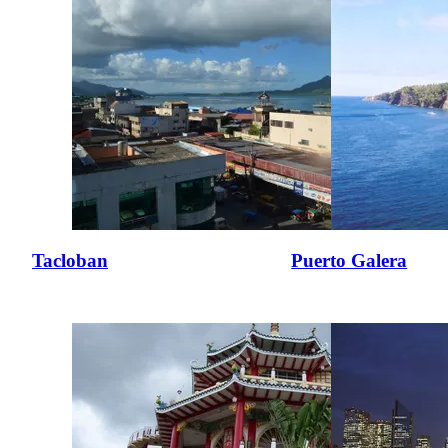
Tacloban
Puerto Galera