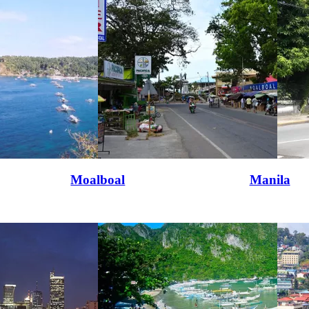
Moalboal
Manila