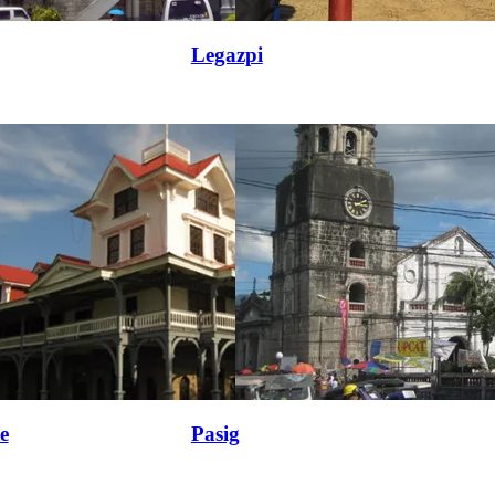
Legazpi
e
Pasig