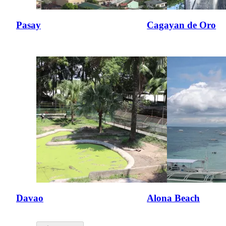
Pasay
Cagayan de Oro
Davao
Alona Beach