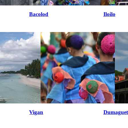
Bacolod
Iloilo
Vigan
Dumaguet