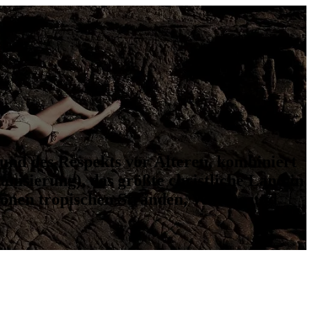
und des Respekts vor Älteren, kombiniert
isierung), das größte christliche Land in
chönen tropischen Stränden, Wärme und