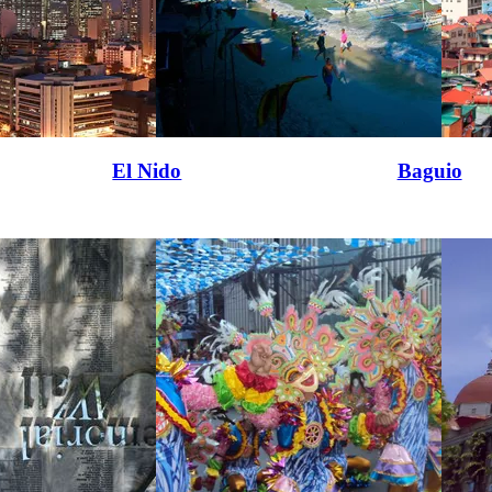
El Nido
Baguio