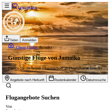
Lesezeichen
Teilen
Anmelden
/
Cheap Flights
/
Jamaika
Günstige Flüge von Jamaika
Finden Sie die besten Flugangebote ab Flughäfen in Jamaika
Angebote nach Herkunft
Routenkalender
Datumssuche
Flugangebote Suchen
Von