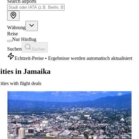
Search airports
Währung
Reise
Nur Hinflug
Suchen
Suchen
Echtzeit-Preise • Ergebnisse werden automatisch aktualisiert
ities in Jamaika
cities with flight deals