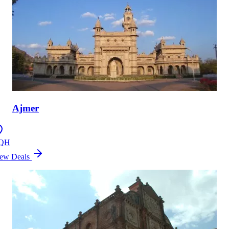
Ajmer
QH
ew Deals