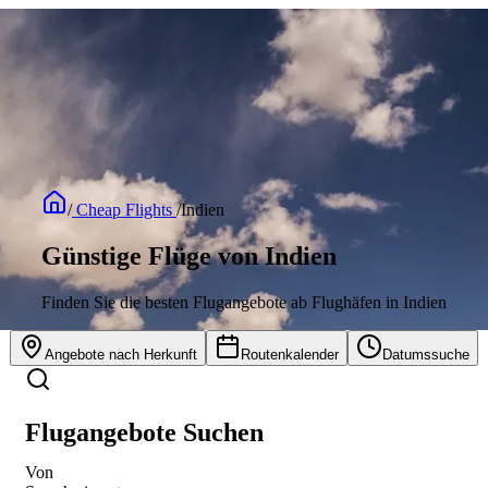
/
Cheap Flights
/
Indien
Günstige Flüge von Indien
Finden Sie die besten Flugangebote ab Flughäfen in Indien
Angebote nach Herkunft
Routenkalender
Datumssuche
Flugangebote Suchen
Von