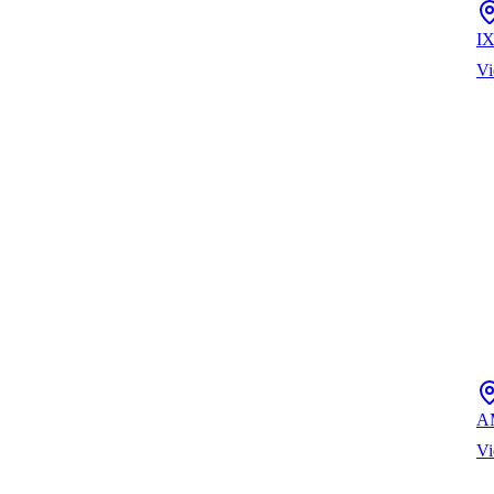
I
Vi
A
Vi