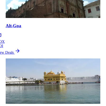
Alt-Goa
OX
OI
ew Deals