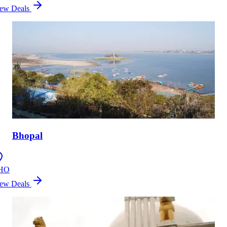
ew Deals
Bhopal
HO
ew Deals