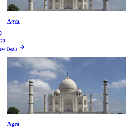
Agra
GR
ew Deals
Agra