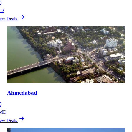
XD
ew Deals
Ahmedabad
MD
ew Deals