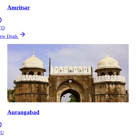
Amritsar
TQ
ew Deals
Aurangabad
XU