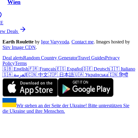
Wien
IE
ew Deals
Earth Roulette
by
Igor Varyvoda
.
Contact me
.
Images hosted by
Sirv Image CDN
.
Deal alerts
Random Country Generator
Travel Guides
Privacy
Policy
Terms
🇬🇧 English
🇫🇷 Français
🇪🇸 Español
🇩🇪 Deutsch
🇮🇹 Italiano
🇸🇦 العربية
🇨🇳 中文
🇯🇵 日本語
🇺🇦 Українська
🇮🇳 हिन्दी
Wir stehen an der Seite der Ukraine! Bitte unterstützen Sie
die Ukraine und ihre Menschen.