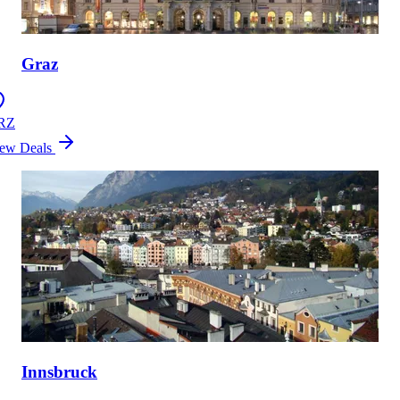
Graz
RZ
ew Deals
Innsbruck