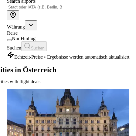
Search airports
Währung
Reise
Nur Hinflug
Suchen
Suchen
Echtzeit-Preise • Ergebnisse werden automatisch aktualisiert
ities in Österreich
cities with flight deals