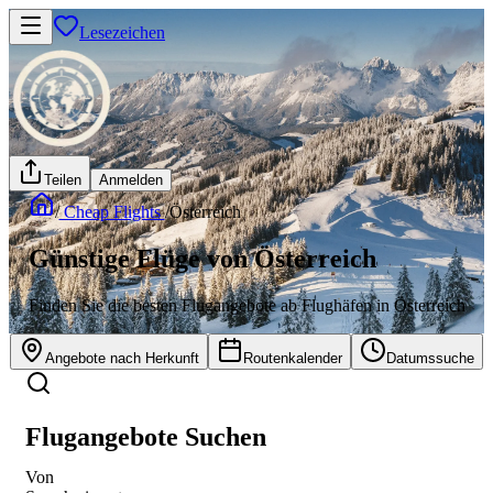
Lesezeichen
Teilen
Anmelden
/
Cheap Flights
/
Österreich
Günstige Flüge von Österreich
Finden Sie die besten Flugangebote ab Flughäfen in Österreich
Angebote nach Herkunft
Routenkalender
Datumssuche
Flugangebote Suchen
Von