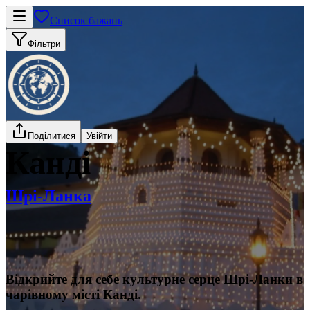
Список бажань
Фільтри
Поділитися
Увійти
Канді
Шрі-Ланка
Відкрийте для себе культурне серце Шрі-Ланки в
чарівному місті Канді.