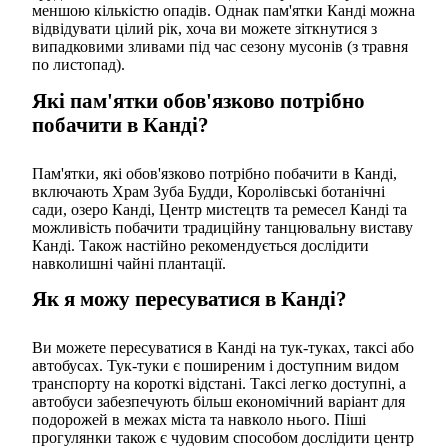
меншою кількістю опадів. Однак пам'ятки Канді можна
відвідувати цілий рік, хоча ви можете зіткнутися з
випадковими зливами під час сезону мусонів (з травня
по листопад).
Які пам'ятки обов'язково потрібно
побачити в Канді?
Пам'ятки, які обов'язково потрібно побачити в Канді,
включають Храм Зуба Будди, Королівські ботанічні
сади, озеро Канді, Центр мистецтв та ремесел Канді та
можливість побачити традиційну танцювальну виставу
Канді. Також настійно рекомендується дослідити
навколишні чайні плантації.
Як я можу пересуватися в Канді?
Ви можете пересуватися в Канді на тук-туках, таксі або
автобусах. Тук-туки є поширеним і доступним видом
транспорту на короткі відстані. Таксі легко доступні, а
автобуси забезпечують більш економічний варіант для
подорожей в межах міста та навколо нього. Піші
прогулянки також є чудовим способом дослідити центр