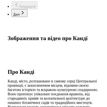
Попередній
Далі
Зображення та відео про Канді
Про Канді
Канді, місто, розташоване в самому серці Центральної
провінції, є захоплюючим місцем, відомим своєю
багатою історією та яскравою культурною спадщиною.
Воно пропонує унікальне поєднання вражень, від
стародавніх храмів та колоніальної архітектури до
пишних ботанічних садів та традиційних мистецтв.
Відвідувачі можуть зануритися в місцеву культуру,