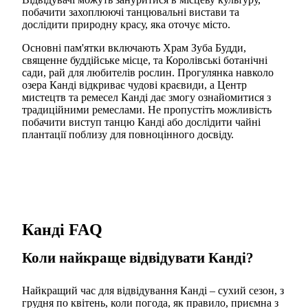
побачити захоплюючі танцювальні вистави та
дослідити природну красу, яка оточує місто.
Основні пам'ятки включають Храм Зуба Будди,
священне буддійське місце, та Королівські ботанічні
сади, рай для любителів рослин. Прогулянка навколо
озера Канді відкриває чудові краєвиди, а Центр
мистецтв та ремесел Канді дає змогу ознайомитися з
традиційними ремеслами. Не пропустіть можливість
побачити виступ танцю Канді або дослідити чайні
плантації поблизу для повноцінного досвіду.
Канді FAQ
Коли найкраще відвідувати Канді?
Найкращий час для відвідування Канді – сухий сезон, з
грудня по квітень, коли погода, як правило, приємна з