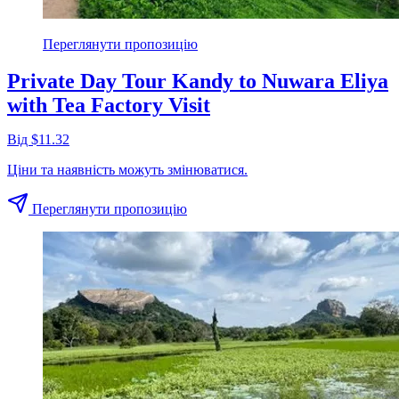
Переглянути пропозицію
Private Day Tour Kandy to Nuwara Eliya
with Tea Factory Visit
Від $11.32
Ціни та наявність можуть змінюватися.
Переглянути пропозицію