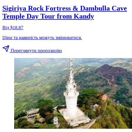
Sigiriya Rock Fortress & Dambulla Cave
Temple Day Tour from Kandy
Від $18.87
Ціни та наявність можуть змінюватися.
Переглянути пропозицію