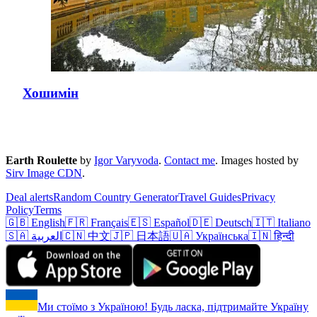
Хошимін
Earth Roulette
by
Igor Varyvoda
.
Contact me
.
Images hosted by
Sirv Image CDN
.
Deal alerts
Random Country Generator
Travel Guides
Privacy
Policy
Terms
🇬🇧 English
🇫🇷 Français
🇪🇸 Español
🇩🇪 Deutsch
🇮🇹 Italiano
🇸🇦 العربية
🇨🇳 中文
🇯🇵 日本語
🇺🇦 Українська
🇮🇳 हिन्दी
Ми стоїмо з Україною! Будь ласка, підтримайте Україну