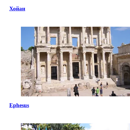
Хойан
Ephesus