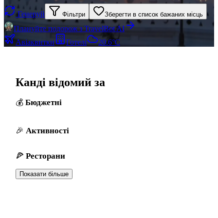
Генеруй
Фільтри
Зберегти в список бажаних місць
Плануйте подорож з TravelBot AI
Авіаквитки
Готелі
20.6°C
Канді відомий за
Бюджетні
Активності
Ресторани
Показати більше