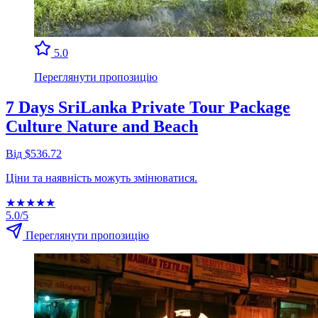
5.0
Переглянути пропозицію
7 Days SriLanka Private Tour Package
Culture Nature and Beach
Від $536.72
Ціни та наявність можуть змінюватися.
★
★
★
★
★
5.0/5
Переглянути пропозицію