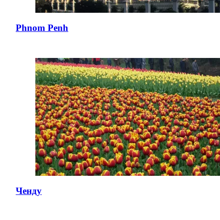
Phnom Penh
Ченду