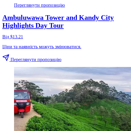
Переглянути пропозицію
Ambuluwawa Tower and Kandy City
Highlights Day Tour
Від $13.21
Ціни та наявність можуть змінюватися.
Переглянути пропозицію