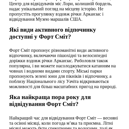
Центр для відвідувачів міс Лори, колишній бордель,
надає унікальний погляд на місцеву історію. Не
пропустіть прогулянку вздовж річки Арканзас і
відвідування Музею маршалів США.
Які види активного відпочинку
доступні у Форт Сміт?
Форт Сміт пропонує різноманітні види активного
відпочинку, включаючи пішохідні та велосипедні
доріжки вздовж річки Арканзас. Риболовля також
популярна, і ви можете насолоджуватися катанням на
човнах і водними видами спорту. Міські парки
пропонують зелені зони для пікніків і відпочинку, а
поблизу Національного лісу Уачіта відкриваються
можливості для більш масштабних пригод на природі.
Яка найкраща пора року для
відвідування Форт Сміт?
Найкращий час для відвідування Форт Сміт — весняні
та осінні місяці, коли погода м’яка та приємна. Літні
місяці можуть бути спекотними та вологими, тоді як