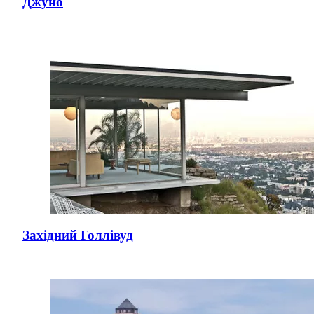
Джуно
Західний Голлівуд