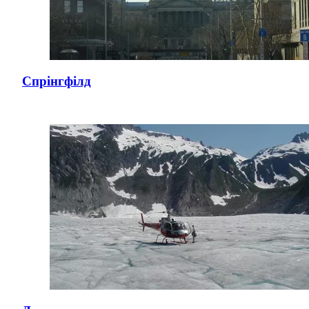
Спрінгфілд