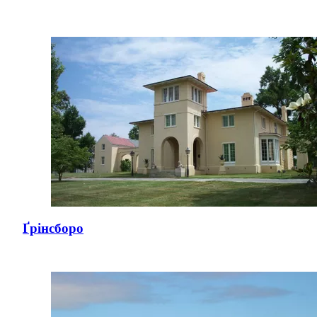
Ґрінсборо