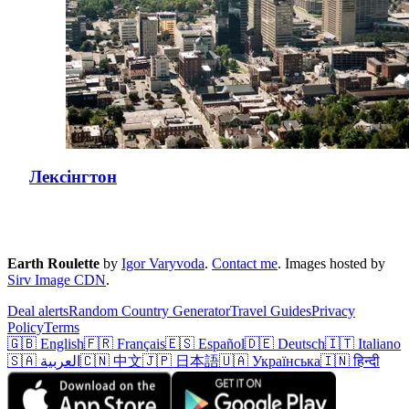
Лексінгтон
Earth Roulette
by
Igor Varyvoda
.
Contact me
.
Images hosted by
Sirv Image CDN
.
Deal alerts
Random Country Generator
Travel Guides
Privacy
Policy
Terms
🇬🇧 English
🇫🇷 Français
🇪🇸 Español
🇩🇪 Deutsch
🇮🇹 Italiano
🇸🇦 العربية
🇨🇳 中文
🇯🇵 日本語
🇺🇦 Українська
🇮🇳 हिन्दी