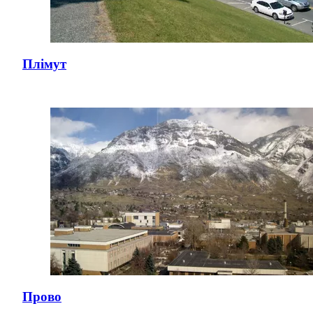
Плімут
Прово