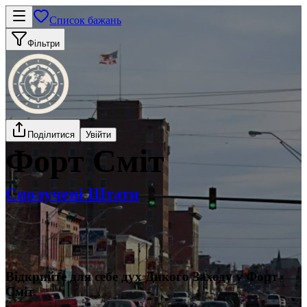
Список бажань
Фільтри
Поділитися
Увійти
Форт Сміт
Сполучені Штати
Відкрийте для себе дух Дикого Заходу у Форт
Сміт.