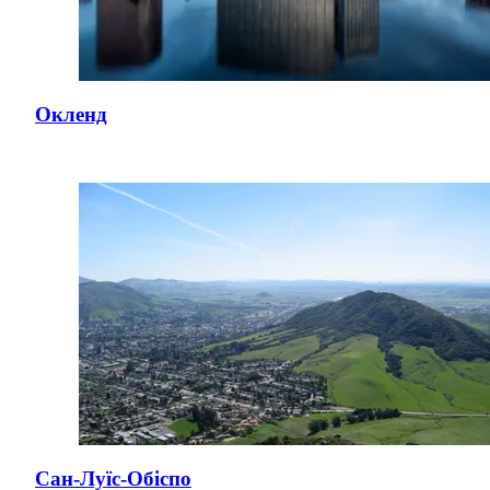
Окленд
Сан-Луїс-Обіспо