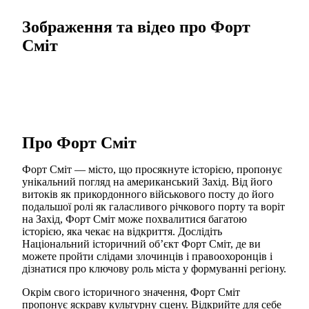
Зображення та відео про Форт
Сміт
Про Форт Сміт
Форт Сміт — місто, що просякнуте історією, пропонує
унікальний погляд на американський Захід. Від його
витоків як прикордонного військового посту до його
подальшої ролі як галасливого річкового порту та воріт
на Захід, Форт Сміт може похвалитися багатою
історією, яка чекає на відкриття. Дослідіть
Національний історичний об’єкт Форт Сміт, де ви
можете пройти слідами злочинців і правоохоронців і
дізнатися про ключову роль міста у формуванні регіону.
Окрім свого історичного значення, Форт Сміт
пропонує яскраву культурну сцену. Відкрийте для себе