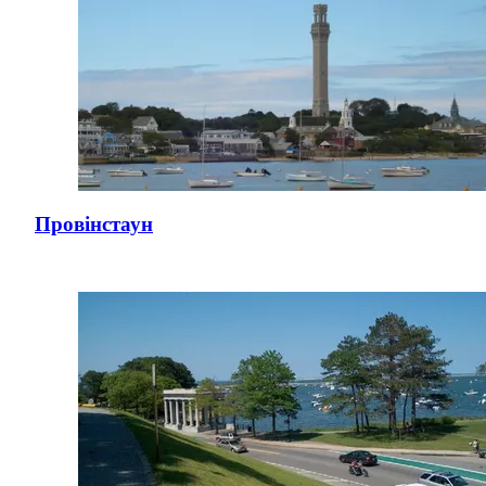
Провінстаун