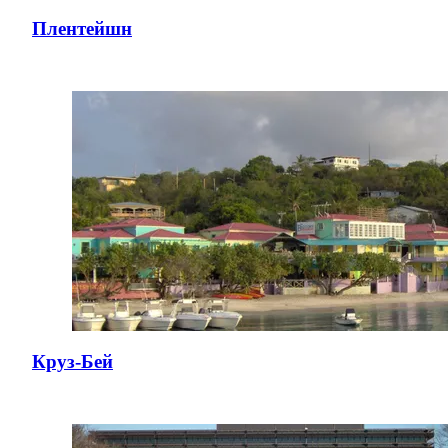
Плентейшн
Круз-Бей