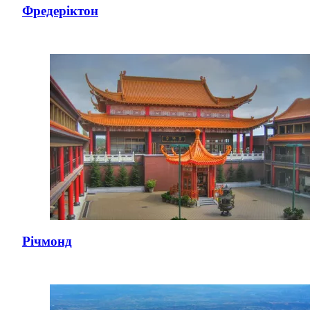
Фредеріктон
Річмонд