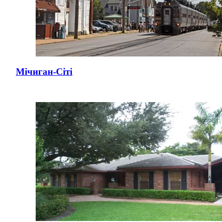
Мічиган-Сіті