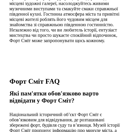
місцеві художні галереї, насолоджуйтесь живими
музичними виступами та смакуйте смаки справжньої
південної кухні. Гостинна атмосфера міста та привітні
місцеві жителі роблять його чудовим місцем для
знайомства зі справжньою південною гостинністю.
Незалежно від того, чи ви любитель історії, ентузіаст
мистецтва чи просто шукаєте спокійний відпочинок,
Форт Сміт може запропонувати щось кожному.
Форт Сміт FAQ
Які пам'ятки обов'язково варто
відвідати у Форт Сміт?
Національний історичний об’єкт Форт Сміт є
обов’язковим для відвідування, де розташовані
збережені форт, будівля суду та в’язниця. Музей історії
Форт Сміт пропонує інформацію про минуле міста, а