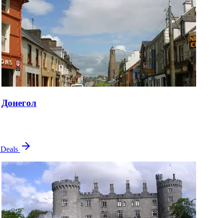
Донегол
 Deals