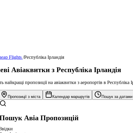
eap Flights
/
Республіка Ірландія
ві Авіаквитки з Республіка Ірландія
ть найкращі пропозиції на авіаквитки з аеропортів в Республіка І
Пропозиції з міста
Календар маршрутів
Пошук за датами
Пошук Авіа Пропозицій
Звідки