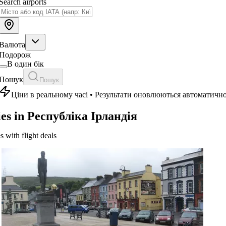
Search airports
Валюта
Подорож
В один бік
Пошук
Пошук
Ціни в реальному часі • Результати оновлюються автоматичн
ies in Республіка Ірландія
es with flight deals