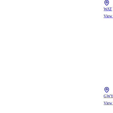
WAT
View
GW
View