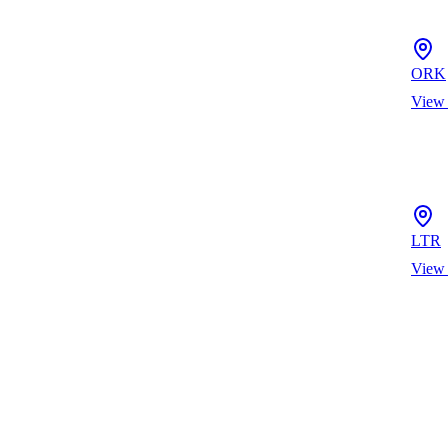
ORK
View
LTR
View