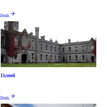
 Deals
Голвей
Y
 Deals