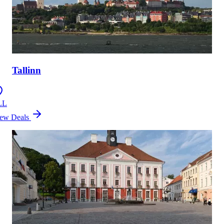
Tallinn
LL
ew Deals