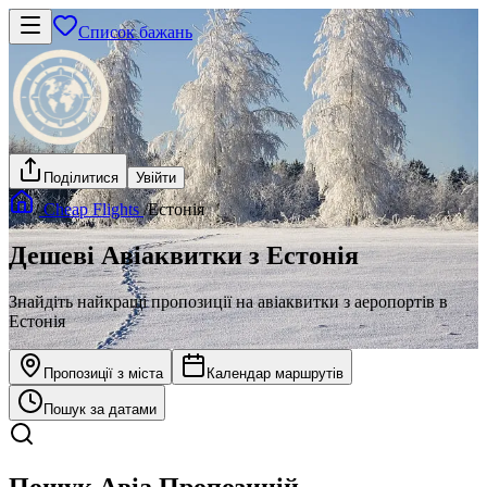
Список бажань
Поділитися
Увійти
/
Cheap Flights
/
Естонія
Дешеві Авіаквитки з Естонія
Знайдіть найкращі пропозиції на авіаквитки з аеропортів в
Естонія
Пропозиції з міста
Календар маршрутів
Пошук за датами
Пошук Авіа Пропозицій