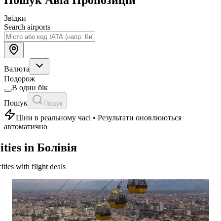
Звідки
Search airports
Валюта
Подорож
В один бік
Пошук
Пошук
Ціни в реальному часі • Результати оновлюються
автоматично
ities in Болівія
cities with flight deals