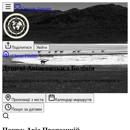
Список бажань
Поділитися
Увійти
/
Cheap Flights
/
Болівія
Дешеві Авіаквитки з Болівія
Знайдіть найкращі пропозиції на авіаквитки з аеропортів в
Болівія
Пропозиції з міста
Календар маршрутів
Пошук за датами
Пошук Авіа Пропозицій