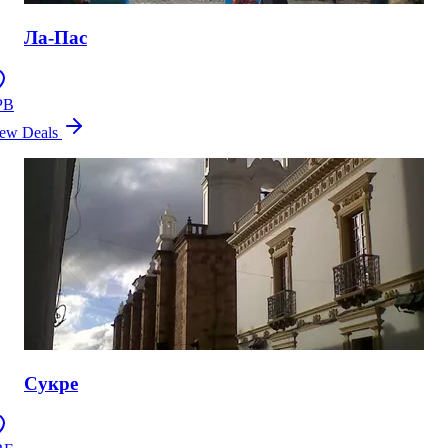
Ла-Пас
PB
ew Deals
Сукре