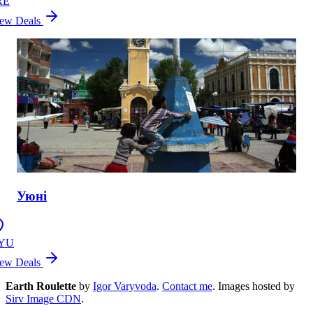
RE
ew Deals
Уюні
YU
ew Deals
Earth Roulette
by
Igor Varyvoda
.
Contact me
.
Images hosted by
Sirv Image CDN
.