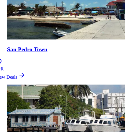
San Pedro Town
PR
ew Deals