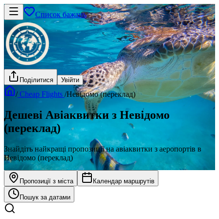
Список бажань
Поділитися
Увійти
/
Cheap Flights
/
Невідомо (переклад)
Дешеві Авіаквитки з Невідомо
(переклад)
Знайдіть найкращі пропозиції на авіаквитки з аеропортів в
Невідомо (переклад)
Пропозиції з міста
Календар маршрутів
Пошук за датами