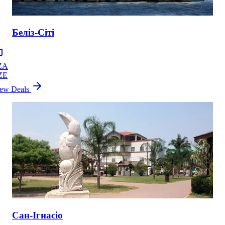
Беліз-Сіті
ZA
ZE
ew Deals
Сан-Ігнасіо