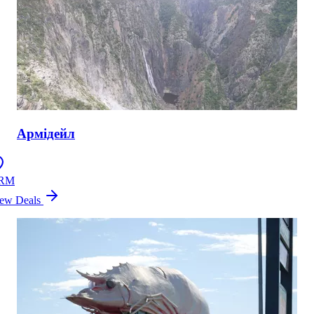
Армідейл
RM
ew Deals