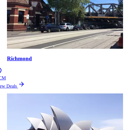
Richmond
CM
ew Deals