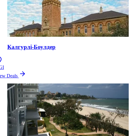
Калгурлі-Боулдер
GI
ew Deals