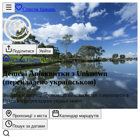
Список бажань
Поділитися
Увійти
/
Cheap Flights
/
Unknown (перекладено українською)
Дешеві Авіаквитки з Unknown
(перекладено українською)
Знайдіть найкращі пропозиції на авіаквитки з аеропортів в
Unknown (перекладено українською)
Пропозиції з міста
Календар маршрутів
Пошук за датами