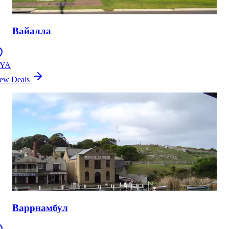
Вайалла
YA
ew Deals
Варрнамбул