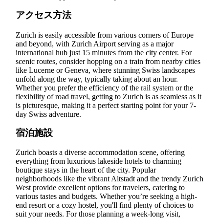
アクセス方法
Zurich is easily accessible from various corners of Europe
and beyond, with Zurich Airport serving as a major
international hub just 15 minutes from the city center. For
scenic routes, consider hopping on a train from nearby cities
like Lucerne or Geneva, where stunning Swiss landscapes
unfold along the way, typically taking about an hour.
Whether you prefer the efficiency of the rail system or the
flexibility of road travel, getting to Zurich is as seamless as it
is picturesque, making it a perfect starting point for your 7-
day Swiss adventure.
宿泊施設
Zurich boasts a diverse accommodation scene, offering
everything from luxurious lakeside hotels to charming
boutique stays in the heart of the city. Popular
neighborhoods like the vibrant Altstadt and the trendy Zurich
West provide excellent options for travelers, catering to
various tastes and budgets. Whether you’re seeking a high-
end resort or a cozy hostel, you'll find plenty of choices to
suit your needs. For those planning a week-long visit,