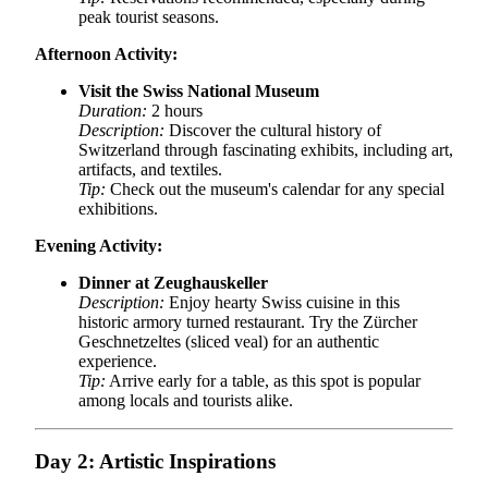
peak tourist seasons.
Afternoon Activity:
Visit the Swiss National Museum
Duration:
2 hours
Description:
Discover the cultural history of
Switzerland through fascinating exhibits, including art,
artifacts, and textiles.
Tip:
Check out the museum's calendar for any special
exhibitions.
Evening Activity:
Dinner at Zeughauskeller
Description:
Enjoy hearty Swiss cuisine in this
historic armory turned restaurant. Try the Zürcher
Geschnetzeltes (sliced veal) for an authentic
experience.
Tip:
Arrive early for a table, as this spot is popular
among locals and tourists alike.
Day 2: Artistic Inspirations