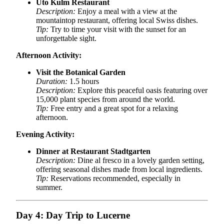
Uto Kulm Restaurant
Description:
Enjoy a meal with a view at the
mountaintop restaurant, offering local Swiss dishes.
Tip:
Try to time your visit with the sunset for an
unforgettable sight.
Afternoon Activity:
Visit the Botanical Garden
Duration:
1.5 hours
Description:
Explore this peaceful oasis featuring over
15,000 plant species from around the world.
Tip:
Free entry and a great spot for a relaxing
afternoon.
Evening Activity:
Dinner at Restaurant Stadtgarten
Description:
Dine al fresco in a lovely garden setting,
offering seasonal dishes made from local ingredients.
Tip:
Reservations recommended, especially in
summer.
Day 4: Day Trip to Lucerne