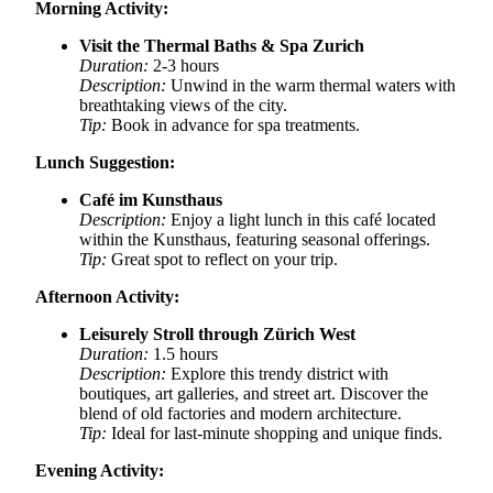
Morning Activity:
Visit the Thermal Baths & Spa Zurich
Duration:
2-3 hours
Description:
Unwind in the warm thermal waters with
breathtaking views of the city.
Tip:
Book in advance for spa treatments.
Lunch Suggestion:
Café im Kunsthaus
Description:
Enjoy a light lunch in this café located
within the Kunsthaus, featuring seasonal offerings.
Tip:
Great spot to reflect on your trip.
Afternoon Activity:
Leisurely Stroll through Zürich West
Duration:
1.5 hours
Description:
Explore this trendy district with
boutiques, art galleries, and street art. Discover the
blend of old factories and modern architecture.
Tip:
Ideal for last-minute shopping and unique finds.
Evening Activity: