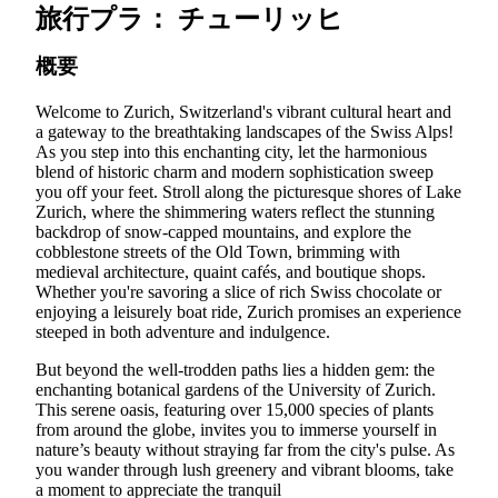
旅行プラ： チューリッヒ
概要
Welcome to Zurich, Switzerland's vibrant cultural heart and
a gateway to the breathtaking landscapes of the Swiss Alps!
As you step into this enchanting city, let the harmonious
blend of historic charm and modern sophistication sweep
you off your feet. Stroll along the picturesque shores of Lake
Zurich, where the shimmering waters reflect the stunning
backdrop of snow-capped mountains, and explore the
cobblestone streets of the Old Town, brimming with
medieval architecture, quaint cafés, and boutique shops.
Whether you're savoring a slice of rich Swiss chocolate or
enjoying a leisurely boat ride, Zurich promises an experience
steeped in both adventure and indulgence.
But beyond the well-trodden paths lies a hidden gem: the
enchanting botanical gardens of the University of Zurich.
This serene oasis, featuring over 15,000 species of plants
from around the globe, invites you to immerse yourself in
nature’s beauty without straying far from the city's pulse. As
you wander through lush greenery and vibrant blooms, take
a moment to appreciate the tranquil