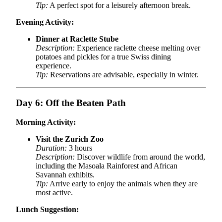
Tip:
A perfect spot for a leisurely afternoon break.
Evening Activity:
Dinner at Raclette Stube
Description:
Experience raclette cheese melting over
potatoes and pickles for a true Swiss dining
experience.
Tip:
Reservations are advisable, especially in winter.
Day 6: Off the Beaten Path
Morning Activity:
Visit the Zurich Zoo
Duration:
3 hours
Description:
Discover wildlife from around the world,
including the Masoala Rainforest and African
Savannah exhibits.
Tip:
Arrive early to enjoy the animals when they are
most active.
Lunch Suggestion: