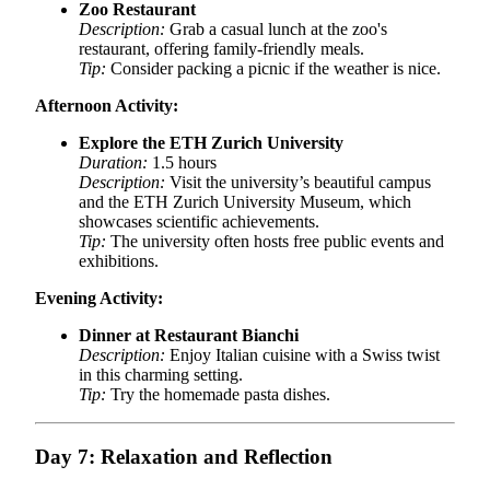
Zoo Restaurant
Description:
Grab a casual lunch at the zoo's
restaurant, offering family-friendly meals.
Tip:
Consider packing a picnic if the weather is nice.
Afternoon Activity:
Explore the ETH Zurich University
Duration:
1.5 hours
Description:
Visit the university’s beautiful campus
and the ETH Zurich University Museum, which
showcases scientific achievements.
Tip:
The university often hosts free public events and
exhibitions.
Evening Activity:
Dinner at Restaurant Bianchi
Description:
Enjoy Italian cuisine with a Swiss twist
in this charming setting.
Tip:
Try the homemade pasta dishes.
Day 7: Relaxation and Reflection