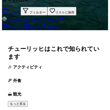
スピン
フィルター
リストに保存
TravelBot AIで旅行を計画する
フライト
ホテル
29.7°C
チューリッヒはこれで知られてい
ます
アクティビティ
外食
観光
もっと見る