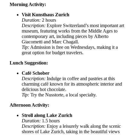
Morning Activity:
Visit Kunsthaus Zurich
Duration:
2 hours
Description:
Explore Switzerland’s most important art
museum, featuring works from the Middle Ages to
contemporary art, including pieces by Alberto
Giacometti and Marc Chagall.
Tip:
Admission is free on Wednesdays, making it a
great option for budget travelers.
Lunch Suggestion:
Café Schober
Description:
Indulge in coffee and pastries at this
charming café known for its atmospheric interior and
delicious hot chocolate.
Tip:
Try the Nusstorte, a local specialty.
Afternoon Activity:
Stroll along Lake Zurich
Duration:
1.5 hours
Description:
Enjoy a leisurely walk along the scenic
shores of Lake Zurich, taking in the beautiful views