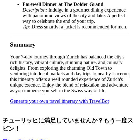
Farewell Dinner at The Dolder Grand
Description:
Indulge in a gourmet dining experience
with panoramic views of the city and lake. A perfect
way to celebrate the end of your trip.
Tip:
Dress smartly; a jacket is recommended for men.
Summary
Your 7-day journey through Zurich has balanced the city's
rich history, vibrant culture, stunning nature, and culinary
delights. From exploring the charming Old Town to
venturing into local markets and day trips to nearby Lucerne,
this itinerary offers a well-rounded experience of Zurich's
unique essence. Enjoy the blend of relaxation and adventure
as you immerse yourself in the Swiss way of life.
Generate your own travel itinerary with TravelBot
チューリッヒに満足していませんか？もう一度ス
ピン！