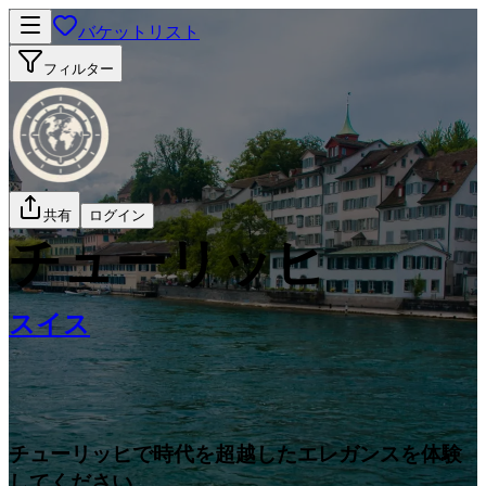
バケットリスト
フィルター
共有
ログイン
チューリッヒ
スイス
チューリッヒで時代を超越したエレガンスを体験
してください