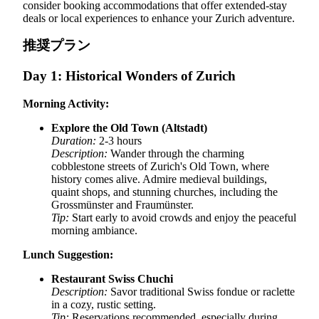
consider booking accommodations that offer extended-stay
deals or local experiences to enhance your Zurich adventure.
推奨プラン
Day 1: Historical Wonders of Zurich
Morning Activity:
Explore the Old Town (Altstadt)
Duration:
2-3 hours
Description:
Wander through the charming
cobblestone streets of Zurich's Old Town, where
history comes alive. Admire medieval buildings,
quaint shops, and stunning churches, including the
Grossmünster and Fraumünster.
Tip:
Start early to avoid crowds and enjoy the peaceful
morning ambiance.
Lunch Suggestion:
Restaurant Swiss Chuchi
Description:
Savor traditional Swiss fondue or raclette
in a cozy, rustic setting.
Tip:
Reservations recommended, especially during