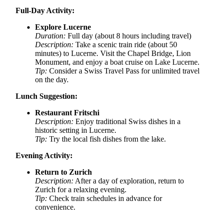
Full-Day Activity:
Explore Lucerne
Duration:
Full day (about 8 hours including travel)
Description:
Take a scenic train ride (about 50
minutes) to Lucerne. Visit the Chapel Bridge, Lion
Monument, and enjoy a boat cruise on Lake Lucerne.
Tip:
Consider a Swiss Travel Pass for unlimited travel
on the day.
Lunch Suggestion:
Restaurant Fritschi
Description:
Enjoy traditional Swiss dishes in a
historic setting in Lucerne.
Tip:
Try the local fish dishes from the lake.
Evening Activity:
Return to Zurich
Description:
After a day of exploration, return to
Zurich for a relaxing evening.
Tip:
Check train schedules in advance for
convenience.