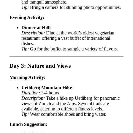
and tranquil atmosphere.
Tip:
Bring a camera for stunning photo opportunities.
Evening Activity:
Dinner at Hiltl
Description:
Dine at the world’s oldest vegetarian
restaurant, offering a vast buffet of international
dishes.
Tip:
Go for the buffet to sample a variety of flavors.
Day 3: Nature and Views
Morning Activity:
Uetliberg Mountain Hike
Duration:
3-4 hours
Description:
Take a hike up Uetliberg for panoramic
views of Zurich and the Alps. Several trails are
available, catering to different fitness levels.
Tip:
Wear comfortable shoes and bring water.
Lunch Suggestion: