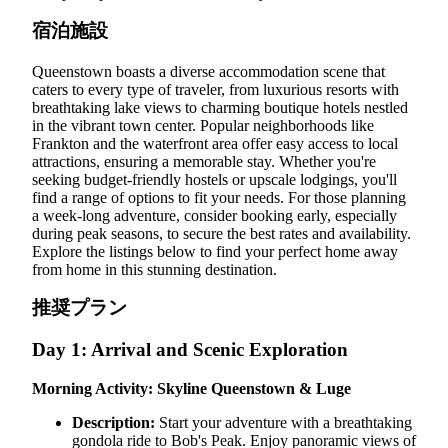
宿泊施設
Queenstown boasts a diverse accommodation scene that
caters to every type of traveler, from luxurious resorts with
breathtaking lake views to charming boutique hotels nestled
in the vibrant town center. Popular neighborhoods like
Frankton and the waterfront area offer easy access to local
attractions, ensuring a memorable stay. Whether you're
seeking budget-friendly hostels or upscale lodgings, you'll
find a range of options to fit your needs. For those planning
a week-long adventure, consider booking early, especially
during peak seasons, to secure the best rates and availability.
Explore the listings below to find your perfect home away
from home in this stunning destination.
推奨プラン
Day 1: Arrival and Scenic Exploration
Morning Activity: Skyline Queenstown & Luge
Description:
Start your adventure with a breathtaking
gondola ride to Bob's Peak. Enjoy panoramic views of