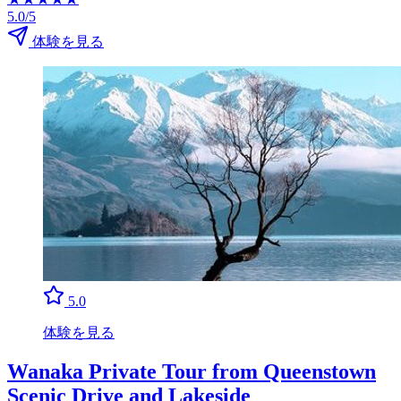
5.0/5
体験を見る
5.0
体験を見る
Wanaka Private Tour from Queenstown
Scenic Drive and Lakeside