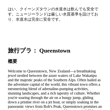
はい、クイーンズタウンの水道水は飲んでも安全で
す。ニュージーランドは厳しい水質基準を設けてお
り、水道水は完全に安全です。
旅行プラ： Queenstown
概要
Welcome to Queenstown, New Zealand—a breathtaking
jewel nestled between the azure waters of Lake Wakatipu
and the majestic peaks of the Southern Alps. Often hailed as
the adventure capital of the world, this vibrant town offers a
mesmerizing blend of adrenaline-pumping activities,
stunning landscapes, and a rich tapestry of culture. Whether
you're soaring through the air on a bungy jump, gliding
down a pristine river on a jet boat, or simply soaking in the
panoramic views from Bob's Peak, Queenstown promises an