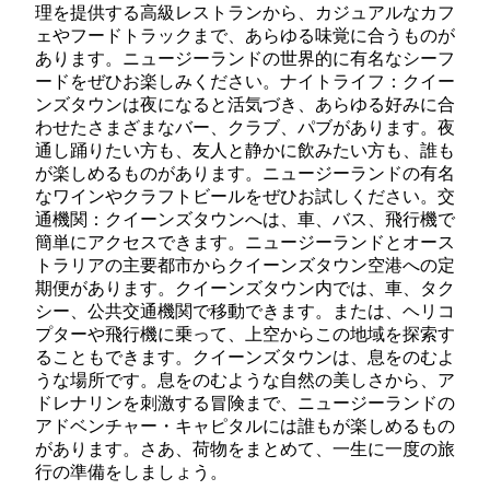
理を提供する高級レストランから、カジュアルなカフ
ェやフードトラックまで、あらゆる味覚に合うものが
あります。ニュージーランドの世界的に有名なシーフ
ードをぜひお楽しみください。ナイトライフ：クイー
ンズタウンは夜になると活気づき、あらゆる好みに合
わせたさまざまなバー、クラブ、パブがあります。夜
通し踊りたい方も、友人と静かに飲みたい方も、誰も
が楽しめるものがあります。ニュージーランドの有名
なワインやクラフトビールをぜひお試しください。交
通機関：クイーンズタウンへは、車、バス、飛行機で
簡単にアクセスできます。ニュージーランドとオース
トラリアの主要都市からクイーンズタウン空港への定
期便があります。クイーンズタウン内では、車、タク
シー、公共交通機関で移動できます。または、ヘリコ
プターや飛行機に乗って、上空からこの地域を探索す
ることもできます。クイーンズタウンは、息をのむよ
うな場所です。息をのむような自然の美しさから、ア
ドレナリンを刺激する冒険まで、ニュージーランドの
アドベンチャー・キャピタルには誰もが楽しめるもの
があります。さあ、荷物をまとめて、一生に一度の旅
行の準備をしましょう。