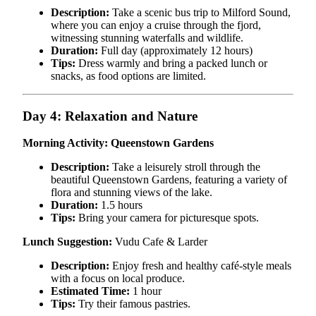
Description:
Take a scenic bus trip to Milford Sound,
where you can enjoy a cruise through the fjord,
witnessing stunning waterfalls and wildlife.
Duration:
Full day (approximately 12 hours)
Tips:
Dress warmly and bring a packed lunch or
snacks, as food options are limited.
Day 4: Relaxation and Nature
Morning Activity: Queenstown Gardens
Description:
Take a leisurely stroll through the
beautiful Queenstown Gardens, featuring a variety of
flora and stunning views of the lake.
Duration:
1.5 hours
Tips:
Bring your camera for picturesque spots.
Lunch Suggestion:
Vudu Cafe & Larder
Description:
Enjoy fresh and healthy café-style meals
with a focus on local produce.
Estimated Time:
1 hour
Tips:
Try their famous pastries.