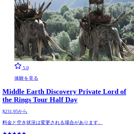
5.0
体験を見る
Middle Earth Discovery Private Lord of
the Rings Tour Half Day
$231.95から
料金と空き状況は変更される場合があります。
★
★
★
★
★