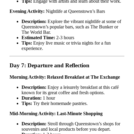
Tips:
Engage with artists and learn about their work.
Evening Activity:
Nightlife at Queenstown’s Bars
Description:
Explore the vibrant nightlife at some of
Queenstown’s popular bars, such as The Bunker or
The World Bar.
Estimated Time:
2-3 hours
Tips:
Enjoy live music or trivia nights for a fun
experience.
Day 7: Departure and Reflection
Morning Activity: Relaxed Breakfast at The Exchange
Description:
Enjoy a leisurely breakfast at this café
known for its great coffee and fresh options.
Duration:
1 hour
Tips:
Try their homemade pastries.
Mid-Morning Activity: Last-Minute Shopping
Description:
Stroll through Queenstown’s shops for
souvenirs and local products before you depart.