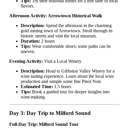
Tips:
Try their seasonal dishes for a true taste of local
flavors.
Afternoon Activity: Arrowtown Historical Walk
Description:
Spend the afternoon in the charming
gold mining town of Arrowtown. Stroll through its
historic streets and visit the local museum.
Duration:
2 hours
Tips:
Wear comfortable shoes; some paths can be
uneven.
Evening Activity:
Visit a Local Winery
Description:
Head to Gibbston Valley Winery for a
wine tasting experience. Learn about the local wine
production and sample some fine Pinot Noir.
Estimated Time:
1.5 hours
Tips:
Book a guided tour for deeper insights into
wine-making.
Day 3: Day Trip to Milford Sound
Full-Day Trip: Milford Sound Tour