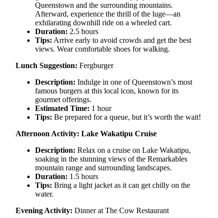
Queenstown and the surrounding mountains.
Afterward, experience the thrill of the luge—an
exhilarating downhill ride on a wheeled cart.
Duration:
2.5 hours
Tips:
Arrive early to avoid crowds and get the best
views. Wear comfortable shoes for walking.
Lunch Suggestion:
Fergburger
Description:
Indulge in one of Queenstown’s most
famous burgers at this local icon, known for its
gourmet offerings.
Estimated Time:
1 hour
Tips:
Be prepared for a queue, but it’s worth the wait!
Afternoon Activity: Lake Wakatipu Cruise
Description:
Relax on a cruise on Lake Wakatipu,
soaking in the stunning views of the Remarkables
mountain range and surrounding landscapes.
Duration:
1.5 hours
Tips:
Bring a light jacket as it can get chilly on the
water.
Evening Activity:
Dinner at The Cow Restaurant