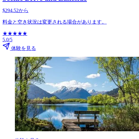
$294.52から
料金と空き状況は変更される場合があります。
★
★
★
★
★
5.0/5
体験を見る