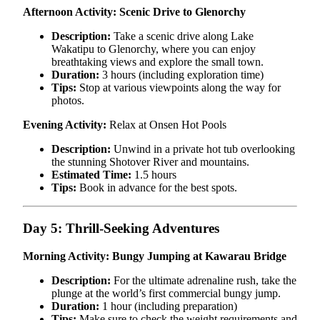
Afternoon Activity: Scenic Drive to Glenorchy
Description:
Take a scenic drive along Lake
Wakatipu to Glenorchy, where you can enjoy
breathtaking views and explore the small town.
Duration:
3 hours (including exploration time)
Tips:
Stop at various viewpoints along the way for
photos.
Evening Activity:
Relax at Onsen Hot Pools
Description:
Unwind in a private hot tub overlooking
the stunning Shotover River and mountains.
Estimated Time:
1.5 hours
Tips:
Book in advance for the best spots.
Day 5: Thrill-Seeking Adventures
Morning Activity: Bungy Jumping at Kawarau Bridge
Description:
For the ultimate adrenaline rush, take the
plunge at the world’s first commercial bungy jump.
Duration:
1 hour (including preparation)
Tips:
Make sure to check the weight requirements and