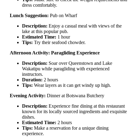
dress comfortably.
Lunch Suggestion:
Pub on Wharf
Description:
Enjoy a casual meal with views of the
lake at this popular pub.
Estimated Time:
1 hour
Tips:
Try their seafood chowder.
Afternoon Activity: Paragliding Experience
Description:
Soar over Queenstown and Lake
Wakatipu while paragliding with experienced
instructors.
Duration:
2 hours
Tips:
Wear layers as it can get windy up high.
Evening Activity:
Dinner at Botswana Butchery
Description:
Experience fine dining at this restaurant
known for its locally sourced ingredients and exquisite
dishes.
Estimated Time:
2 hours
Tips:
Make a reservation for a unique dining
experience.