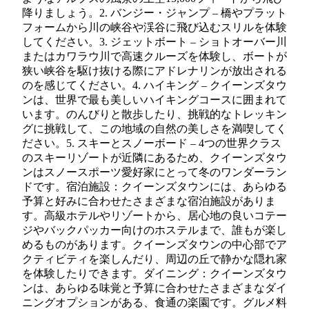
降りましょう。2. バンジー・ジャンプ – 橋やプラット
フォームから川の峡谷や渓谷に飛び込むスリルを体験
してください。3. ジェットボート – ショトオーバー川
またはカワラウ川で高速クルーズを体験し、ボートが
狭い峡谷を駆け抜ける際にアドレナリンが放出される
のを感じてください。4. ハイキング – クイーンズタウ
ンは、世界で最も美しいハイキングコースに囲まれて
います。のんびりと散歩したり、挑戦的なトレッキン
グに挑戦して、この地域の自然の美しさを満喫してく
ださい。5. スキーとスノーボード – 4つの世界クラス
のスキーリゾートが近隣にあるため、クイーンズタウ
ンはスノースポーツ愛好家にとって冬のワンダーラン
ドです。宿泊施設：クイーンズタウンには、あらゆる
予算と好みに合わせたさまざまな宿泊施設がありま
す。高級ホテルやリゾートから、居心地の良いコテー
ジやバックパッカー向けのホステルまで、誰もが楽し
めるものがあります。クイーンズタウンの中心部でア
クティビティを楽しんだり、周辺の丘で静かな隠れ家
を体験したりできます。ダイニング：クイーンズタウ
ンは、あらゆる味覚と予算に合わせたさまざまなダイ
ニングオプションがある、食通の楽園です。グルメ料