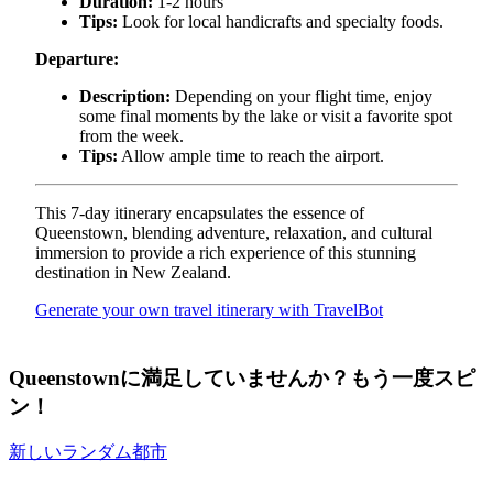
Duration:
1-2 hours
Tips:
Look for local handicrafts and specialty foods.
Departure:
Description:
Depending on your flight time, enjoy
some final moments by the lake or visit a favorite spot
from the week.
Tips:
Allow ample time to reach the airport.
This 7-day itinerary encapsulates the essence of
Queenstown, blending adventure, relaxation, and cultural
immersion to provide a rich experience of this stunning
destination in New Zealand.
Generate your own travel itinerary with TravelBot
Queenstownに満足していませんか？もう一度スピ
ン！
新しいランダム都市