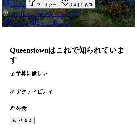
スピン
フィルター
リストに保存
TravelBot AIで旅行を計画する
フライト
ホテル
-7.3°C
Queenstownはこれで知られていま
す
予算に優しい
アクティビティ
外食
もっと見る