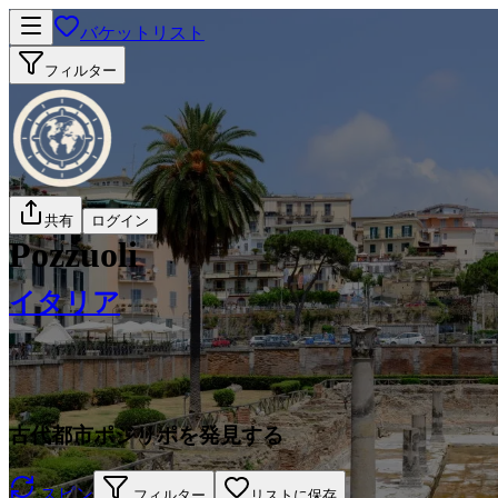
バケットリスト
フィルター
共有
ログイン
Pozzuoli
イタリア
古代都市ポジリポを発見する
スピン
フィルター
リストに保存