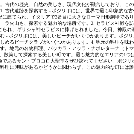
。古代の歴史、自然の美しさ、現代文化が融合しており、この
. 古代遺跡を探索する - ポジリポには、世界で最も印象的
紀に建てられ、イタリアで3番目に大きなローマ円形劇場であり
ラ火山も、探索する魅力的な場所です。2. セラピス神殿を訪
てられ、ギリシャ神セラピスに捧げられました。今日、神殿の
しむ - ポジリポには、美しいビーチがいくつかあります。ポ
めるビーチクラブがいくつかあります。4. 地元の料理を味わ
す。地元の名物料理、バッカラ・アッラ・ナポレターナ（トマ
リポは、散策して探索する美しい町です。最も魅力的なエリアの1
会であるサン・プロコロ大聖堂をぜひ訪れてください。ポジリ
料理に興味があるかどうかに関わらず、この魅力的な町には誰