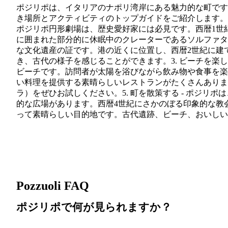
ポジリポは、イタリアのナポリ湾岸にある魅力的な町です
き場所とアクティビティのトップガイドをご紹介します。1
ポジリポ円形劇場は、歴史愛好家には必見です。西暦1世
に囲まれた部分的に休眠中のクレーターであるソルファター
な文化遺産の証です。港の近くに位置し、西暦2世紀に建
き、古代の様子を感じることができます。3. ビーチを楽
ビーチです。訪問者が太陽を浴びながら飲み物や食事を楽し
い料理を提供する素晴らしいレストランがたくさんありま
ラ）をぜひお試しください。5. 町を散策する - ポジ
的な広場があります。西暦4世紀にさかのぼる印象的な教
って素晴らしい目的地です。古代遺跡、ビーチ、おいしい
Pozzuoli FAQ
ポジリポで何が見られますか？