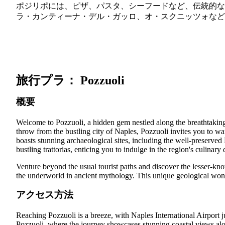
ポジリポには、ピザ、パスタ、シーフードなど、伝統的な
ラ・カンティーナ・デル・ガッロ、オ・スクニッツォなど
旅行プラ： Pozzuoli
概要
Welcome to Pozzuoli, a hidden gem nestled along the breathtaking P
throw from the bustling city of Naples, Pozzuoli invites you to wa
boasts stunning archaeological sites, including the well-preserve
bustling trattorias, enticing you to indulge in the region's culinary 
Venture beyond the usual tourist paths and discover the lesser-kno
the underworld in ancient mythology. This unique geological wond
アクセス方法
Reaching Pozzuoli is a breeze, with Naples International Airport j
Pozzuoli, where the journey showcases stunning coastal views al