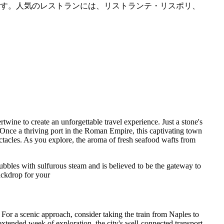
す。人気のレストランには、リストランテ・リスポリ、
twine to create an unforgettable travel experience. Just a stone's
. Once a thriving port in the Roman Empire, this captivating town
ctacles. As you explore, the aroma of fresh seafood wafts from
bubbles with sulfurous steam and is believed to be the gateway to
ackdrop for your
 For a scenic approach, consider taking the train from Naples to
tended week of exploration, the city's well-connected transport