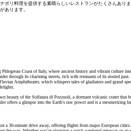
ナポリ料理を提供する素晴らしいレストランがたくさんありま
があります。
hlegrean Coast of Italy, where ancient history and vibrant culture inter
nder through its charming streets, rich with remnants of its storied past
d Flavian Amphitheater, which whispers tales of gladiators and grand spe
delights.
wn beauty of the Solfatara di Pozzuoli, a dormant volcanic crater that 
er offers a glimpse into the Earth's raw power and is a mesmerizing b
ust a 30-minute drive away, offering flights from major European cities.
ong the way. Whether you’re planning a quick weekend getaway or an ex