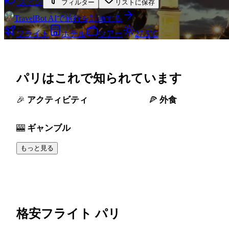
スピン
フィルター
リストに保存
TravelBot AIで旅行を計画する
フライト
ホテル
ツアー
27.5°C
パリはこれで知られています
アクティビティ
外食
ギャンブル
もっと見る
格安フライト パリ