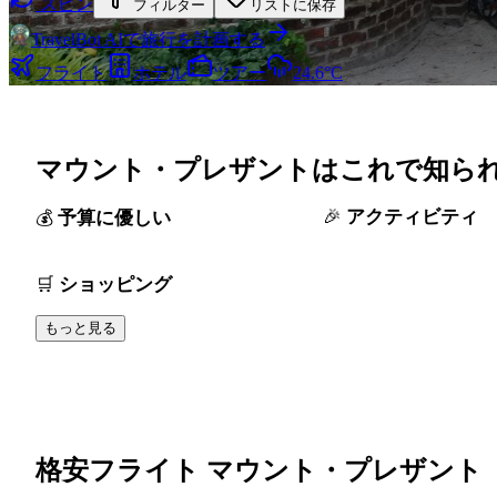
スピン
フィルター
リストに保存
TravelBot AIで旅行を計画する
フライト
ホテル
ツアー
24.6°C
マウント・プレザントはこれで知ら
アクティビティ
予算に優しい
ショッピング
もっと見る
格安フライト マウント・プレザント