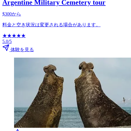
Argentine Military Cemetery tour
$300から
料金と空き状況は変更される場合があります。
★
★
★
★
★
5.0/5
体験を見る