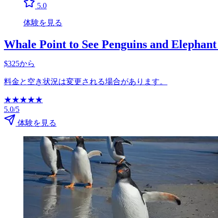
5.0
体験を見る
Whale Point to See Penguins and Elephant
$325から
料金と空き状況は変更される場合があります。
★
★
★
★
★
5.0/5
体験を見る