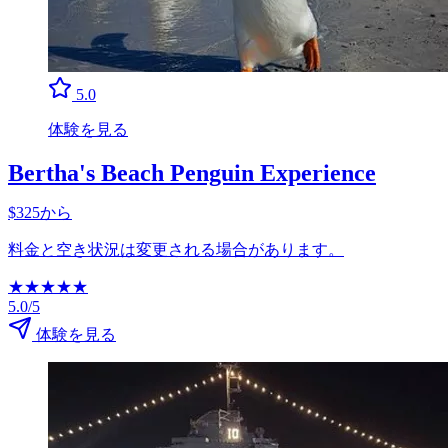
5.0
体験を見る
Bertha's Beach Penguin Experience
$325から
料金と空き状況は変更される場合があります。
★
★
★
★
★
5.0/5
体験を見る