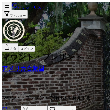
バケットリスト
フィルター
共有
ログイン
マウント・プレザント
アメリカ合衆国
マウント・プレザントで静けさを発見する