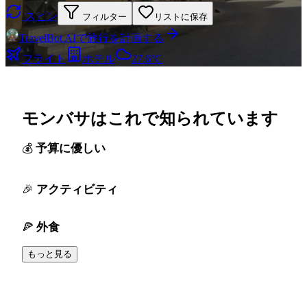
スピン
フィルター
リストに保存
TravelBot AIで旅行を計画する
フライト
ホテル
27.6°C
モンバサはこれで知られています
予算に優しい
アクティビティ
外食
もっと見る