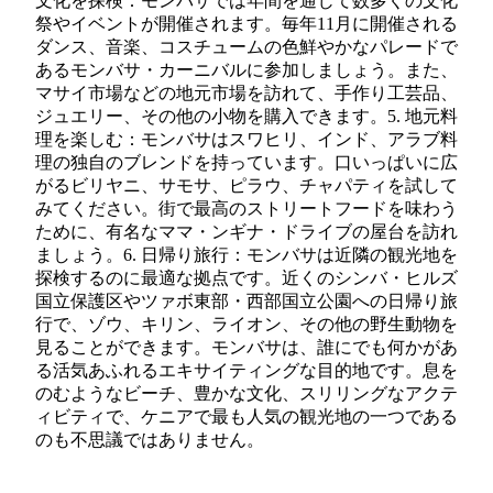
文化を探検：モンバサでは年間を通じて数多くの文化
祭やイベントが開催されます。毎年11月に開催される
ダンス、音楽、コスチュームの色鮮やかなパレードで
あるモンバサ・カーニバルに参加しましょう。また、
マサイ市場などの地元市場を訪れて、手作り工芸品、
ジュエリー、その他の小物を購入できます。5. 地元料
理を楽しむ：モンバサはスワヒリ、インド、アラブ料
理の独自のブレンドを持っています。口いっぱいに広
がるビリヤニ、サモサ、ピラウ、チャパティを試して
みてください。街で最高のストリートフードを味わう
ために、有名なママ・ンギナ・ドライブの屋台を訪れ
ましょう。6. 日帰り旅行：モンバサは近隣の観光地を
探検するのに最適な拠点です。近くのシンバ・ヒルズ
国立保護区やツァボ東部・西部国立公園への日帰り旅
行で、ゾウ、キリン、ライオン、その他の野生動物を
見ることができます。モンバサは、誰にでも何かがあ
る活気あふれるエキサイティングな目的地です。息を
のむようなビーチ、豊かな文化、スリリングなアクテ
ィビティで、ケニアで最も人気の観光地の一つである
のも不思議ではありません。