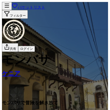
バケットリスト
フィルター
共有
ログイン
モンバサ
ケニア
モンバサで冒険を解き放て