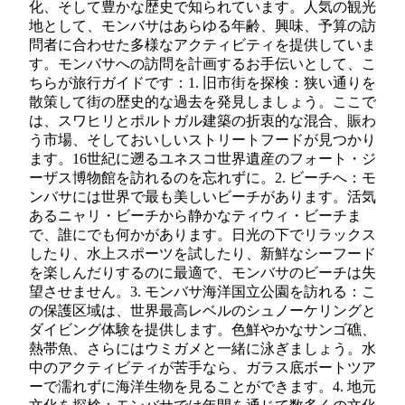
化、そして豊かな歴史で知られています。人気の観光
地として、モンバサはあらゆる年齢、興味、予算の訪
問者に合わせた多様なアクティビティを提供していま
す。モンバサへの訪問を計画するお手伝いとして、こ
ちらが旅行ガイドです：1. 旧市街を探検：狭い通りを
散策して街の歴史的な過去を発見しましょう。ここで
は、スワヒリとポルトガル建築の折衷的な混合、賑わ
う市場、そしておいしいストリートフードが見つかり
ます。16世紀に遡るユネスコ世界遺産のフォート・ジ
ーザス博物館を訪れるのを忘れずに。2. ビーチへ：モ
ンバサには世界で最も美しいビーチがあります。活気
あるニャリ・ビーチから静かなティウィ・ビーチま
で、誰にでも何かがあります。日光の下でリラックス
したり、水上スポーツを試したり、新鮮なシーフード
を楽しんだりするのに最適で、モンバサのビーチは失
望させません。3. モンバサ海洋国立公園を訪れる：こ
の保護区域は、世界最高レベルのシュノーケリングと
ダイビング体験を提供します。色鮮やかなサンゴ礁、
熱帯魚、さらにはウミガメと一緒に泳ぎましょう。水
中のアクティビティが苦手なら、ガラス底ボートツア
ーで濡れずに海洋生物を見ることができます。4. 地元