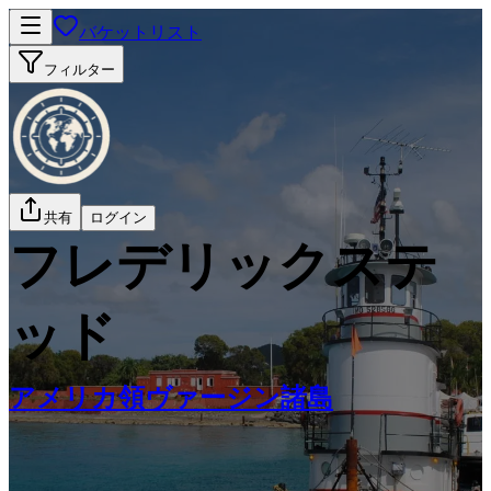
バケットリスト
フィルター
共有
ログイン
フレデリックステ
ッド
アメリカ領ヴァージン諸島