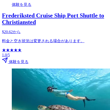
体験を見る
Frederiksted Cruise Ship Port Shuttle to
Christiansted
$20.62から
料金と空き状況は変更される場合があります。
★
★
★
★
★
1.0/5
体験を見る