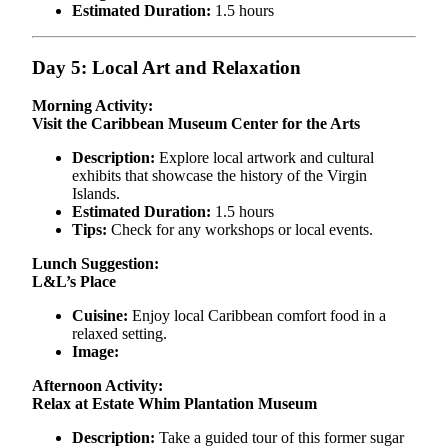
Estimated Duration:
1.5 hours
Day 5: Local Art and Relaxation
Morning Activity:
Visit the Caribbean Museum Center for the Arts
Description:
Explore local artwork and cultural
exhibits that showcase the history of the Virgin
Islands.
Estimated Duration:
1.5 hours
Tips:
Check for any workshops or local events.
Lunch Suggestion:
L&L’s Place
Cuisine:
Enjoy local Caribbean comfort food in a
relaxed setting.
Image:
Afternoon Activity:
Relax at Estate Whim Plantation Museum
Description:
Take a guided tour of this former sugar