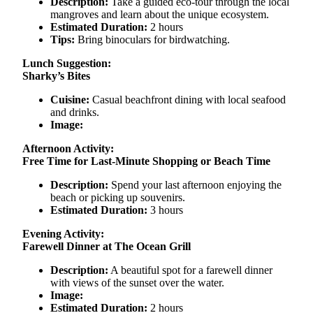
Description:
Take a guided eco-tour through the local
mangroves and learn about the unique ecosystem.
Estimated Duration:
2 hours
Tips:
Bring binoculars for birdwatching.
Lunch Suggestion:
Sharky’s Bites
Cuisine:
Casual beachfront dining with local seafood
and drinks.
Image:
Afternoon Activity:
Free Time for Last-Minute Shopping or Beach Time
Description:
Spend your last afternoon enjoying the
beach or picking up souvenirs.
Estimated Duration:
3 hours
Evening Activity:
Farewell Dinner at The Ocean Grill
Description:
A beautiful spot for a farewell dinner
with views of the sunset over the water.
Image:
Estimated Duration:
2 hours