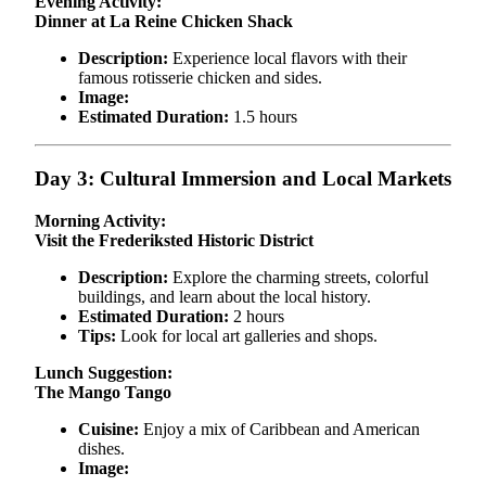
Evening Activity:
Dinner at La Reine Chicken Shack
Description:
Experience local flavors with their
famous rotisserie chicken and sides.
Image:
Estimated Duration:
1.5 hours
Day 3: Cultural Immersion and Local Markets
Morning Activity:
Visit the Frederiksted Historic District
Description:
Explore the charming streets, colorful
buildings, and learn about the local history.
Estimated Duration:
2 hours
Tips:
Look for local art galleries and shops.
Lunch Suggestion:
The Mango Tango
Cuisine:
Enjoy a mix of Caribbean and American
dishes.
Image: