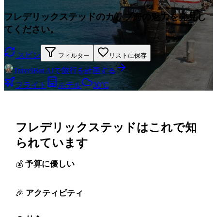
フレデリックステッドのカリブ海の魅力を発見し
てください。
スピン
フィルター
リストに保存
TravelBot AIで旅行を計画する
フライト
ホテル
30°C
フレデリックステッドはこれで知
られています
予算に優しい
アクティビティ