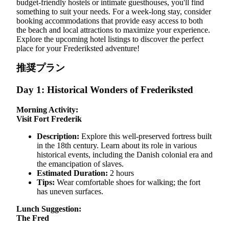
budget-friendly hostels or intimate guesthouses, you'll find
something to suit your needs. For a week-long stay, consider
booking accommodations that provide easy access to both
the beach and local attractions to maximize your experience.
Explore the upcoming hotel listings to discover the perfect
place for your Frederiksted adventure!
推奨プラン
Day 1: Historical Wonders of Frederiksted
Morning Activity:
Visit Fort Frederik
Description:
Explore this well-preserved fortress built
in the 18th century. Learn about its role in various
historical events, including the Danish colonial era and
the emancipation of slaves.
Estimated Duration:
2 hours
Tips:
Wear comfortable shoes for walking; the fort
has uneven surfaces.
Lunch Suggestion:
The Fred