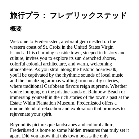
旅行プラ： フレデリックステッド
概要
Welcome to Frederiksted, a vibrant gem nestled on the
western coast of St. Croix in the United States Virgin
Islands. This charming seaside town, steeped in history and
culture, invites you to explore its sun-drenched shores,
colorful colonial architecture, and warm, welcoming
atmosphere. As you stroll along the historic boardwalk,
you'll be captivated by the rhythmic sounds of local music
and the tantalizing aromas wafting from nearby eateries,
where traditional Caribbean flavors reign supreme. Whether
you're lounging on the pristine sands of Rainbow Beach or
immersing yourself in the rich stories of the town's past at the
Estate Whim Plantation Museum, Frederiksted offers a
unique blend of relaxation and exploration that promises to
rejuvenate your spirit.
Beyond its picturesque landscapes and cultural allure,
Frederiksted is home to some hidden treasures that truly set it
apart. Did you know that this town boasts the only