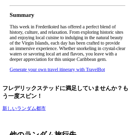
Summary
This week in Frederiksted has offered a perfect blend of
history, culture, and relaxation. From exploring historic sites
and enjoying local cuisine to indulging in the natural beauty
of the Virgin Islands, each day has been crafted to provide
an immersive experience. Whether snorkeling in crystal-clear
waters or savoring local art and flavors, you leave with a
deeper appreciation for this unique Caribbean gem.
Generate your own travel itinerary with TravelBot
フレデリックステッドに満足していませんか？も
う一度スピン！
新しいランダム都市
他のランダム旅行先