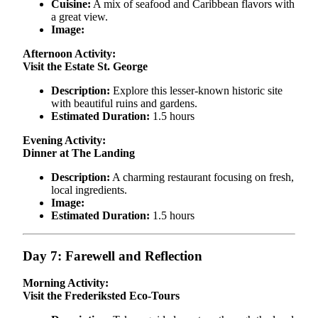
Cuisine:
A mix of seafood and Caribbean flavors with
a great view.
Image:
Afternoon Activity:
Visit the Estate St. George
Description:
Explore this lesser-known historic site
with beautiful ruins and gardens.
Estimated Duration:
1.5 hours
Evening Activity:
Dinner at The Landing
Description:
A charming restaurant focusing on fresh,
local ingredients.
Image:
Estimated Duration:
1.5 hours
Day 7: Farewell and Reflection
Morning Activity:
Visit the Frederiksted Eco-Tours