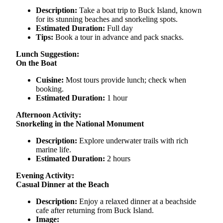
Description:
Take a boat trip to Buck Island, known
for its stunning beaches and snorkeling spots.
Estimated Duration:
Full day
Tips:
Book a tour in advance and pack snacks.
Lunch Suggestion:
On the Boat
Cuisine:
Most tours provide lunch; check when
booking.
Estimated Duration:
1 hour
Afternoon Activity:
Snorkeling in the National Monument
Description:
Explore underwater trails with rich
marine life.
Estimated Duration:
2 hours
Evening Activity:
Casual Dinner at the Beach
Description:
Enjoy a relaxed dinner at a beachside
cafe after returning from Buck Island.
Image: