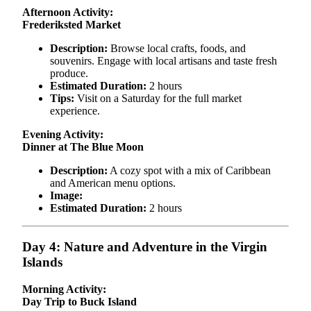
Afternoon Activity:
Frederiksted Market
Description:
Browse local crafts, foods, and
souvenirs. Engage with local artisans and taste fresh
produce.
Estimated Duration:
2 hours
Tips:
Visit on a Saturday for the full market
experience.
Evening Activity:
Dinner at The Blue Moon
Description:
A cozy spot with a mix of Caribbean
and American menu options.
Image:
Estimated Duration:
2 hours
Day 4: Nature and Adventure in the Virgin
Islands
Morning Activity:
Day Trip to Buck Island