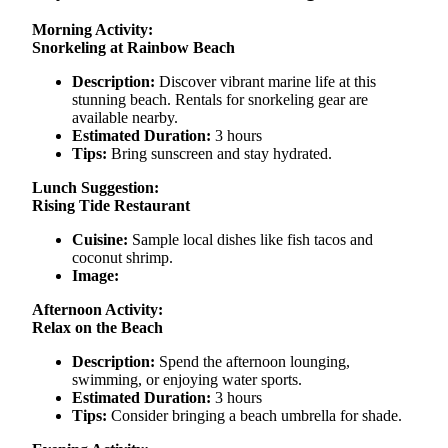
Morning Activity:
Snorkeling at Rainbow Beach
Description:
Discover vibrant marine life at this
stunning beach. Rentals for snorkeling gear are
available nearby.
Estimated Duration:
3 hours
Tips:
Bring sunscreen and stay hydrated.
Lunch Suggestion:
Rising Tide Restaurant
Cuisine:
Sample local dishes like fish tacos and
coconut shrimp.
Image:
Afternoon Activity:
Relax on the Beach
Description:
Spend the afternoon lounging,
swimming, or enjoying water sports.
Estimated Duration:
3 hours
Tips:
Consider bringing a beach umbrella for shade.