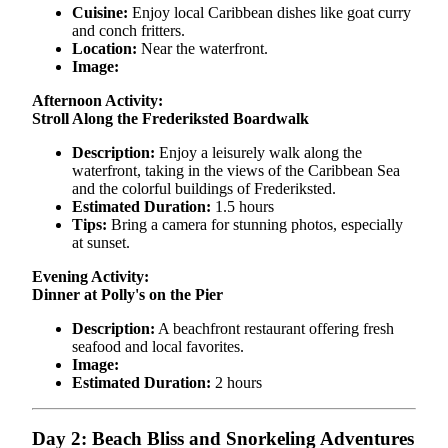
Cuisine:
Enjoy local Caribbean dishes like goat curry
and conch fritters.
Location:
Near the waterfront.
Image:
Afternoon Activity:
Stroll Along the Frederiksted Boardwalk
Description:
Enjoy a leisurely walk along the
waterfront, taking in the views of the Caribbean Sea
and the colorful buildings of Frederiksted.
Estimated Duration:
1.5 hours
Tips:
Bring a camera for stunning photos, especially
at sunset.
Evening Activity:
Dinner at Polly's on the Pier
Description:
A beachfront restaurant offering fresh
seafood and local favorites.
Image:
Estimated Duration:
2 hours
Day 2: Beach Bliss and Snorkeling Adventures