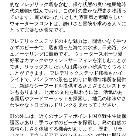
的なフレデリック砦を含む、保存状態の良い植民地時
代の建物が並んでおり、この町の豊かな歴史を物語っ
ています。 町のゆったりとした雰囲気と素晴らしい
ウォーターフロントは、静けさと冒険を求める人々に
とって完璧な休暇先です。
フレデリックステッドの主な魅力は、間違いなく手つ
かずのビーチで、透き通った海での水泳、日光浴、シ
ュノーケリングに最適です。 ウォータースポーツ愛
好家はカヤックやウィンドサーフィンを楽しむことが
でき、リラックスしたい人は柔らかい砂浜でくつろぐ
ことができます。 フレデリックステッド桟橋もハイ
ライトで、パノラマの景色と釣りに最適な場所を提供
し、新鮮なシーフードを提供するさまざまなレストラ
ンもあります。 地元の文化を味わうには、活気のあ
る露店やフードマーケットを探索し、地元の珍味やさ
わやかなトロピカルドリンクを味わってください。
町の外には、近くのサンディポイント国立野生生物保
護区があり、手つかずのビーチを探索し、島の自然の
素晴らしさを体験する機会があります。 歴史、リラ
ックス、アウトドアアドベンチャーのいずれに興味が