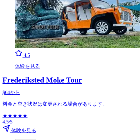
4.5
体験を見る
Frederiksted Moke Tour
$64から
料金と空き状況は変更される場合があります。
★
★
★
★
★
4.5/5
体験を見る