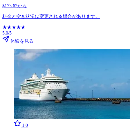
$173.62から
料金と空き状況は変更される場合があります。
★
★
★
★
★
5.0/5
体験を見る
1.0