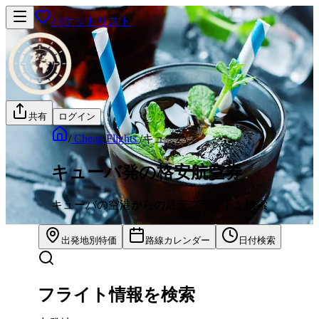
バケットリスト
共有
ログイン
/
Cheap Flights
/
キューバ
キューバ発の格安航空券
キューバの空港からの最安フライトを検索
出発地別特価
路線カレンダー
日付検索
フライト情報を検索