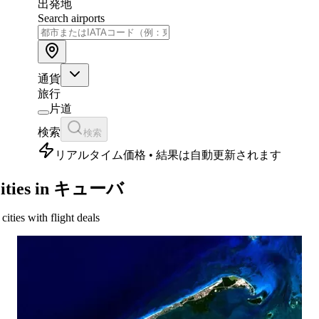
出発地
Search airports
通貨
旅行
片道
検索
検索
リアルタイム価格 • 結果は自動更新されます
ities in キューバ
 cities with flight deals