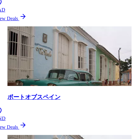
AD
ew Deals
ポートオブスペイン
ND
ew Deals