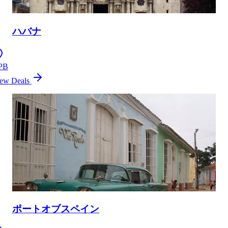
ハバナ
PB
ew Deals
ポートオブスペイン