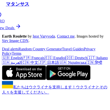
マタンサス
RO
ew Deals
Earth Roulette
by
Igor Varyvoda
.
Contact me
.
Images hosted by
Sirv Image CDN
.
Deal alerts
Random Country Generator
Travel Guides
Privacy
Policy
Terms
🇬🇧 English
🇫🇷 Français
🇪🇸 Español
🇩🇪 Deutsch
🇮🇹 Italiano
🇸🇦 العربية
🇨🇳 中文
🇯🇵 日本語
🇺🇦 Українська
🇮🇳 हिन्दी
私たちはウクライナを支持します！ウクライナとその
人々を支援してください。