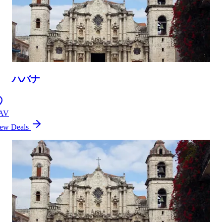
ハバナ
AV
ew Deals