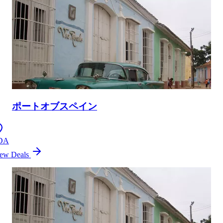
ポートオブスペイン
DA
ew Deals