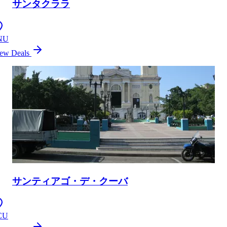
サンタクララ
NU
ew Deals
サンティアゴ・デ・クーバ
CU