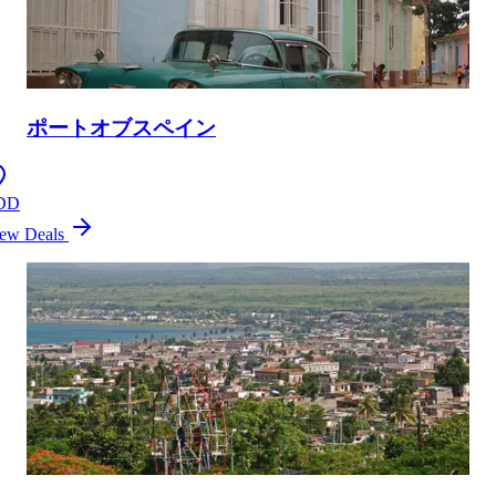
ポートオブスペイン
DD
ew Deals