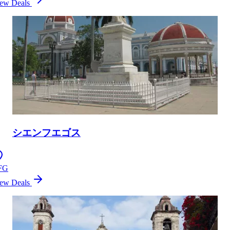
ew Deals
シエンフエゴス
FG
ew Deals