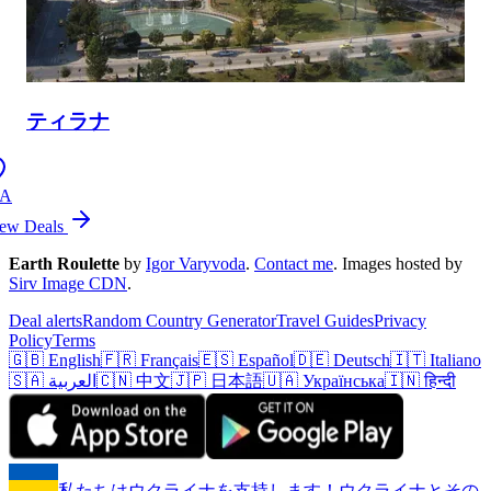
ティラナ
IA
ew Deals
Earth Roulette
by
Igor Varyvoda
.
Contact me
.
Images hosted by
Sirv Image CDN
.
Deal alerts
Random Country Generator
Travel Guides
Privacy
Policy
Terms
🇬🇧 English
🇫🇷 Français
🇪🇸 Español
🇩🇪 Deutsch
🇮🇹 Italiano
🇸🇦 العربية
🇨🇳 中文
🇯🇵 日本語
🇺🇦 Українська
🇮🇳 हिन्दी
私たちはウクライナを支持します！ウクライナとその