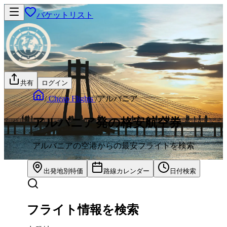
バケットリスト
共有
ログイン
/
Cheap Flights
/
アルバニア
アルバニア発の格安航空券
アルバニアの空港からの最安フライトを検索
出発地別特価
路線カレンダー
日付検索
フライト情報を検索