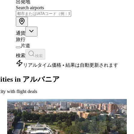
出発地
Search airports
通貨
旅行
片道
検索
検索
リアルタイム価格 • 結果は自動更新されます
ities in アルバニア
city with flight deals