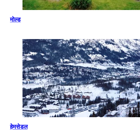
मोल्ड
हेमसेडल