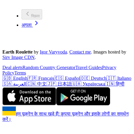
पिछला
अगला
Earth Roulette
by
Igor Varyvoda
.
Contact me
.
Images hosted by
Sirv Image CDN
.
Deal alerts
Random Country Generator
Travel Guides
Privacy
Policy
Terms
🇬🇧 English
🇫🇷 Français
🇪🇸 Español
🇩🇪 Deutsch
🇮🇹 Italiano
🇸🇦 العربية
🇨🇳 中文
🇯🇵 日本語
🇺🇦 Українська
🇮🇳 हिन्दी
हम यूक्रेन के साथ खड़े हैं! कृपया यूक्रेन और इसके लोगों का समर्थन
करें।