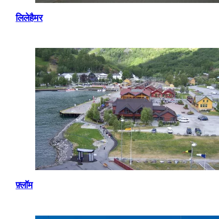
लिलेहैमर
फ़्लॉम