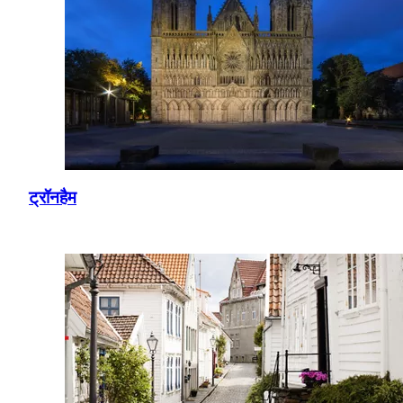
ट्रॉनहैम