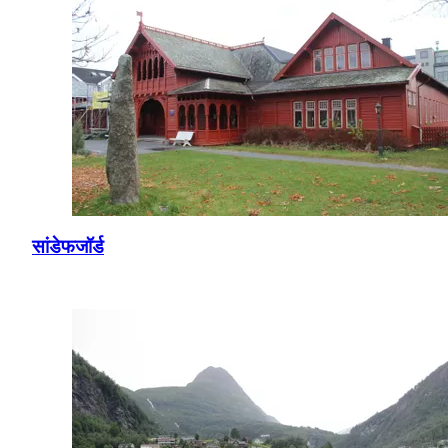
सांडेफजॉर्ड