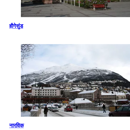
हौगेसुंड
नारविक