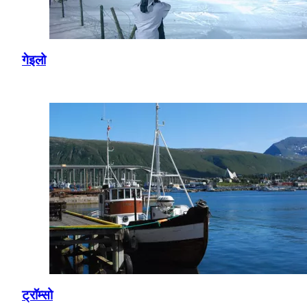
गेइलो
ट्रॉम्सो