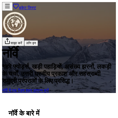
बकेट लिस्ट
साझा करें
लॉग इन
नॉर्वे
गहरे फ्योर्ड्स, खड़ी पहाड़ियों, असंख्य झरनों, लकड़ी
के चर्चों, उत्तरी ध्रुवीय प्रकाश और सहस्राब्दी
समुद्री परंपराओं के लिए प्रसिद्ध।
नॉर्वे में एक रैंडम शहर उत्पन्न करें
नॉर्वे के बारे में