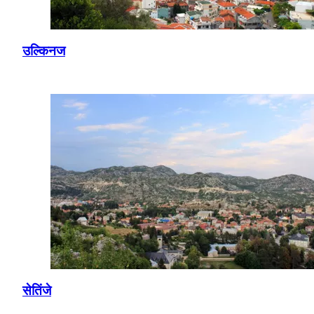
उल्किनज
सेतिंजे