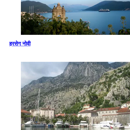
हरसेग नोवी