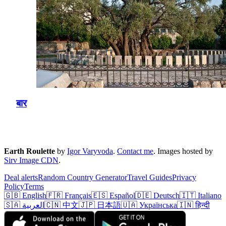
बार
Earth Roulette
by
Igor Varyvoda
.
Contact me
.
Images hosted by
Sirv Image CDN
.
Deal alerts
Random Country Generator
Travel Guides
Privacy
Policy
Terms
🇬🇧 English
🇫🇷 Français
🇪🇸 Español
🇩🇪 Deutsch
🇮🇹 Italiano
🇸🇦 العربية
🇨🇳 中文
🇯🇵 日本語
🇺🇦 Українська
🇮🇳 हिन्दी