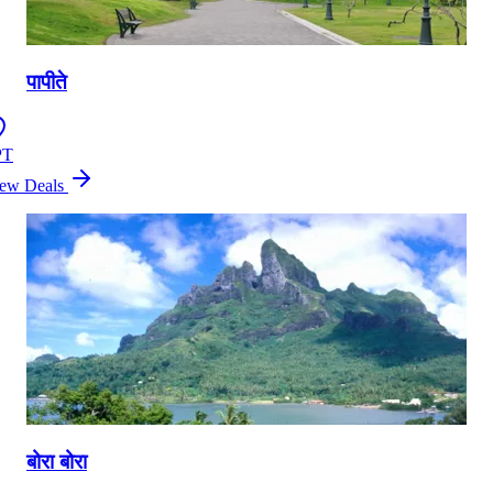
पापीते
PT
ew Deals
बोरा बोरा