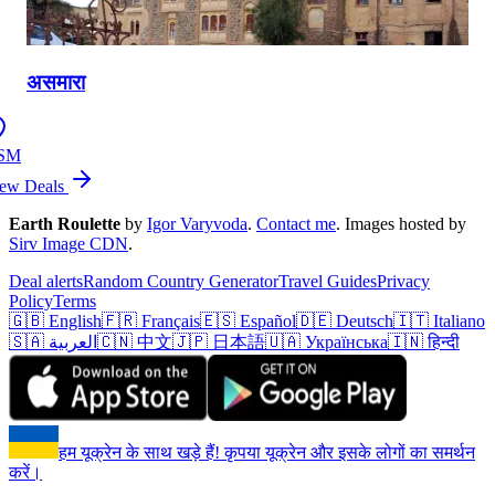
असमारा
SM
ew Deals
Earth Roulette
by
Igor Varyvoda
.
Contact me
.
Images hosted by
Sirv Image CDN
.
Deal alerts
Random Country Generator
Travel Guides
Privacy
Policy
Terms
🇬🇧 English
🇫🇷 Français
🇪🇸 Español
🇩🇪 Deutsch
🇮🇹 Italiano
🇸🇦 العربية
🇨🇳 中文
🇯🇵 日本語
🇺🇦 Українська
🇮🇳 हिन्दी
हम यूक्रेन के साथ खड़े हैं! कृपया यूक्रेन और इसके लोगों का समर्थन
करें।