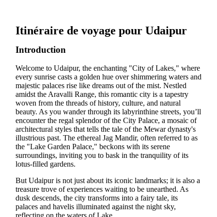
Itinéraire de voyage pour Udaipur
Introduction
Welcome to Udaipur, the enchanting "City of Lakes," where
every sunrise casts a golden hue over shimmering waters and
majestic palaces rise like dreams out of the mist. Nestled
amidst the Aravalli Range, this romantic city is a tapestry
woven from the threads of history, culture, and natural
beauty. As you wander through its labyrinthine streets, you’ll
encounter the regal splendor of the City Palace, a mosaic of
architectural styles that tells the tale of the Mewar dynasty's
illustrious past. The ethereal Jag Mandir, often referred to as
the "Lake Garden Palace," beckons with its serene
surroundings, inviting you to bask in the tranquility of its
lotus-filled gardens.
But Udaipur is not just about its iconic landmarks; it is also a
treasure trove of experiences waiting to be unearthed. As
dusk descends, the city transforms into a fairy tale, its
palaces and havelis illuminated against the night sky,
reflecting on the waters of Lake