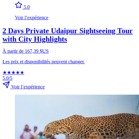
5.0
Voir l’expérience
2 Days Private Udaipur Sightseeing Tour
with City Highlights
À partir de 167,39 $US
Les prix et disponibilités peuvent changer.
★
★
★
★
★
5.0/5
Voir l’expérience