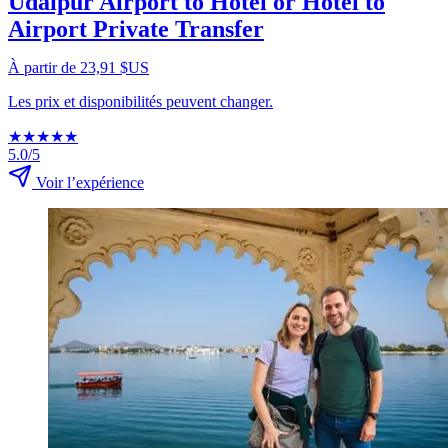
Udaipur Airport to Hotel or Hotel to
Airport Private Transfer
À partir de 23,91 $US
Les prix et disponibilités peuvent changer.
★
★
★
★
★
5.0/5
Voir l’expérience