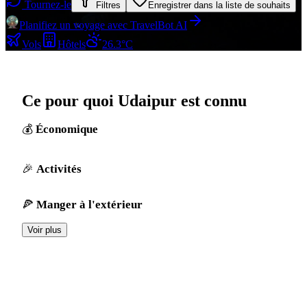
Tournez-le
Filtres
Enregistrer dans la liste de souhaits
Planifiez un voyage avec TravelBot AI
Vols
Hôtels
26.3°C
Ce pour quoi Udaipur est connu
Économique
Activités
Manger à l'extérieur
Voir plus