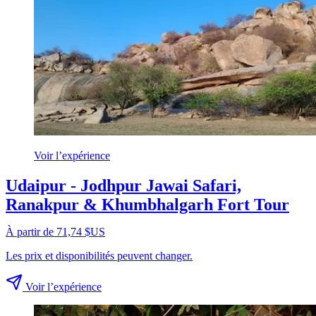
Voir l’expérience
Udaipur - Jodhpur Jawai Safari,
Ranakpur & Khumbhalgarh Fort Tour
À partir de 71,74 $US
Les prix et disponibilités peuvent changer.
Voir l’expérience