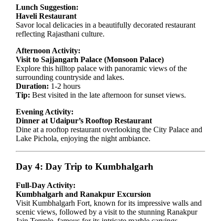
Lunch Suggestion:
Haveli Restaurant
Savor local delicacies in a beautifully decorated restaurant
reflecting Rajasthani culture.
Afternoon Activity:
Visit to Sajjangarh Palace (Monsoon Palace)
Explore this hilltop palace with panoramic views of the
surrounding countryside and lakes.
Duration:
1-2 hours
Tip:
Best visited in the late afternoon for sunset views.
Evening Activity:
Dinner at Udaipur’s Rooftop Restaurant
Dine at a rooftop restaurant overlooking the City Palace and
Lake Pichola, enjoying the night ambiance.
Day 4: Day Trip to Kumbhalgarh
Full-Day Activity:
Kumbhalgarh and Ranakpur Excursion
Visit Kumbhalgarh Fort, known for its impressive walls and
scenic views, followed by a visit to the stunning Ranakpur
Jain Temple, famous for its intricate marble carvings.