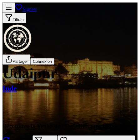
Signets
Filtres
Partager
Connexion
Udaipur
Inde
Découvrez la Venise de l'Est - Udaipur, Inde