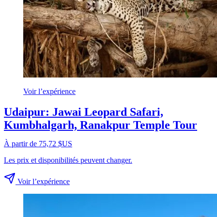
Voir l’expérience
Udaipur: Jawai Leopard Safari,
Kumbhalgarh, Ranakpur Temple Tour
À partir de 75,72 $US
Les prix et disponibilités peuvent changer.
Voir l’expérience