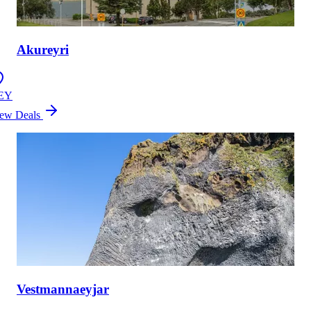
Akureyri
EY
ew Deals
Vestmannaeyjar