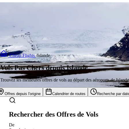
/
Cheap Flights
/
Islande
Vols Pas Chers depuis Islande
Trouvez les meilleures offres de vols au départ des aéroports de Islande
Offres depuis l'origine
Calendrier de routes
Recherche par dat
Rechercher des Offres de Vols
De