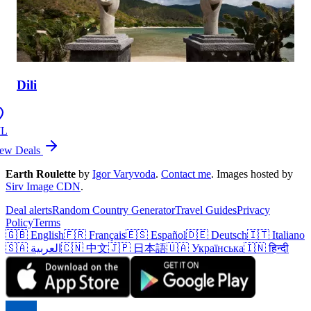
Dili
IL
ew Deals
Earth Roulette
by
Igor Varyvoda
.
Contact me
.
Images hosted by
Sirv Image CDN
.
Deal alerts
Random Country Generator
Travel Guides
Privacy
Policy
Terms
🇬🇧 English
🇫🇷 Français
🇪🇸 Español
🇩🇪 Deutsch
🇮🇹 Italiano
🇸🇦 العربية
🇨🇳 中文
🇯🇵 日本語
🇺🇦 Українська
🇮🇳 हिन्दी