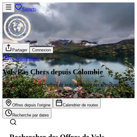
Signets
Partager
Connexion
/
Cheap Flights
/
Colombie
Vols Pas Chers depuis Colombie
Trouvez les meilleures offres de vols au départ des aéroports de
Colombie
Offres depuis l'origine
Calendrier de routes
Recherche par dates
Rechercher des Offres de Vols