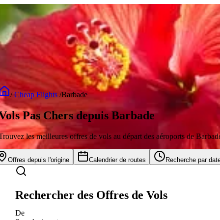
/
Cheap Flights
/
Barbade
Vols Pas Chers depuis Barbade
Trouvez les meilleures offres de vols au départ des aéroports de Barbad
Offres depuis l'origine
Calendrier de routes
Recherche par dat
Rechercher des Offres de Vols
De