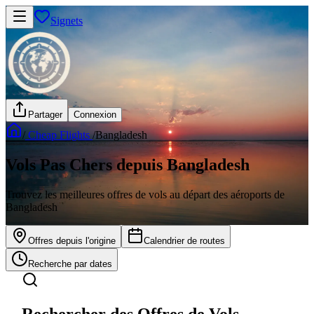
Signets
Partager
Connexion
/
Cheap Flights
/
Bangladesh
Vols Pas Chers depuis Bangladesh
Trouvez les meilleures offres de vols au départ des aéroports de
Bangladesh
Offres depuis l'origine
Calendrier de routes
Recherche par dates
Rechercher des Offres de Vols