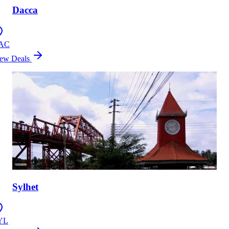
Dacca
AC
ew Deals
Sylhet
YL